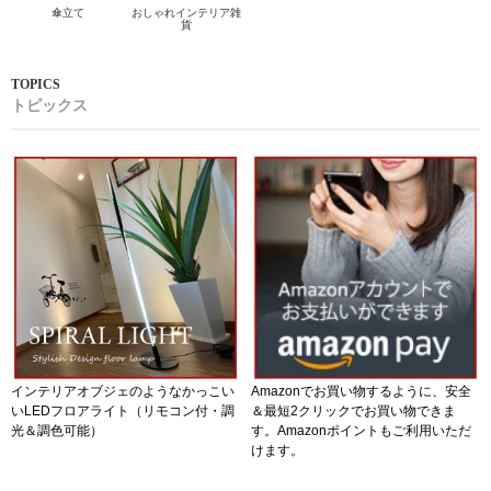
傘立て
おしゃれインテリア雑
貨
トピックス
インテリアオブジェのようなかっこい
Amazonでお買い物するように、安全
いLEDフロアライト（リモコン付・調
＆最短2クリックでお買い物できま
光＆調色可能）
す。Amazonポイントもご利用いただ
けます。