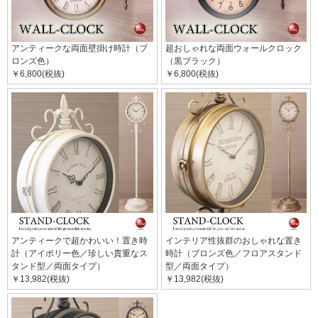
アンティークな両面壁掛け時計（ブ
超おしゃれな両面ウォールクロック
ロンズ色）
（黒ブラック）
￥6,800(税抜)
￥6,800(税抜)
アンティークで超かわいい！置き時
インテリア性抜群のおしゃれな置き
計（アイボリー色／珍しい貴重なス
時計（ブロンズ色／フロアスタンド
タンド型／両面タイプ）
型／両面タイプ）
￥13,982(税抜)
￥13,982(税抜)