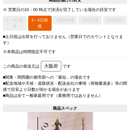
商品お届けの目安
※ 営業日の10：00 時点で決済が完了している場合の目安です
2～4日前
4～6日前
1週間前後
10日前後
日時指定×
後
後
■土日祝は出荷を行っておりません（営業日でのカウントとなりま
す）
※本商品は時間指定不可です
大阪府
この商品の発送元は
です
■関東・関西圏の都市部への「最短」の場合です
■配送地域や天候・道路状況・配送会社の事情（荷物量過多）等の関
係で目安より日数が掛かる場合があります
■商品は全て一般家庭用です（業務用ではありません）
商品スペック