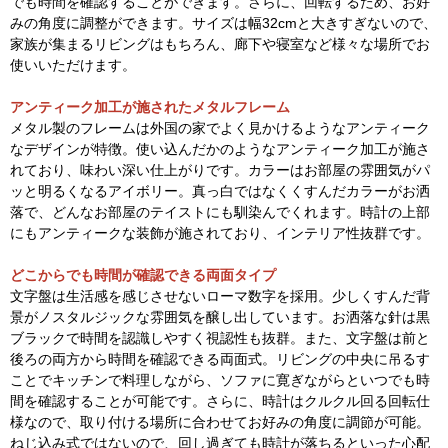
でも時間を確認することができます。さらに、回転するため、お好
みの角度に調整ができます。サイズは幅32cmと大きすぎないので、
家族が集まるリビングはもちろん、廊下や寝室など様々な場所でお
使いいただけます。
アンティーク加工が施されたメタルフレーム
メタル製のフレームは外国の家でよく見かけるようなアンティーク
なデザインが特徴。使い込んだかのようなアンティーク加工が施さ
れており、味わい深い仕上がりです。カラーはお部屋の雰囲気がパ
ッと明るくなるアイボリー。真っ白ではなくくすんだカラーがお洒
落で、どんなお部屋のテイストにも馴染んでくれます。時計の上部
にもアンティークな装飾が施されており、インテリア性抜群です。
どこからでも時間が確認できる両面タイプ
文字盤は生活感を感じさせないローマ数字を採用。少しくすんだ背
景がノスタルジックな雰囲気を醸し出しています。お洒落な針は黒
ブラックで時間を認識しやすく視認性も抜群。また、文字盤は前と
後ろの両方から時間を確認できる両面式。リビングの中央に吊るす
ことでキッチンで料理しながら、ソファに寛ぎながらといつでも時
間を確認することが可能です。さらに、時計はクルクル回る回転仕
様なので、取り付ける場所に合わせてお好みの角度に調節が可能。
ねじ込み式ではないので、回し過ぎても時計が落ちるといった心配