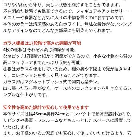
コリや汚れから守り、美しい状態を維持することができます。
扉を閉めた状態でも鑑賞できるので、フィギュアやアクセサリー・
ミニカーや食器などお気に入りの小物を置くのにおすすめです。
本体のカラーは清潔感のある
白
ホワイト。無駄な装飾がないシンプ
ルなデザインなのでどんなお部屋にも馴染んでくれます。
ガラス棚板は17段階で高さの調節が可能
4枚の棚板はそれぞれ高さ調節が可能。
3cmピッチ17段階と細かく調節ができるので、小さな小物から背の
高いフィギュアまでたっぷり収納が可能。
棚板はガラスを使用しているため、棚の奥や下段まで光が届きやす
く、コレクションを美しく見せることができます。
ガラス扉はマグネットプッシュ式で開閉も楽チン。
出っ張った取っ手がなく、ケース内のコレクションを引き立てるシ
ンプルな仕上がりです。
安全性を高めた設計で安心して使用できます
本体サイズは幅46cm×奥行24cmとコンパクトで超薄型設計なので、
リビングや書斎・ワンルームなどちょっとしたスペースに設置して
いただけます。
また、お子様のいるご家庭でも安心して使っていただけるよう、安