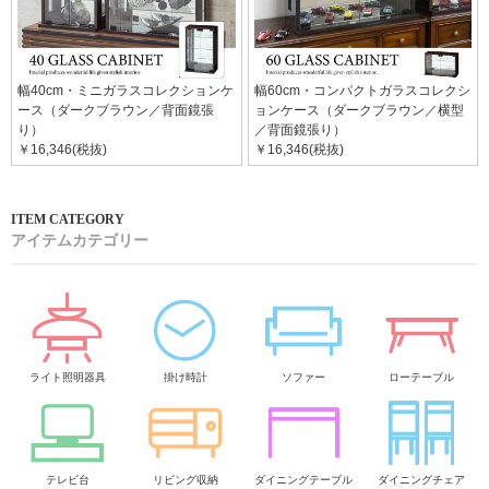
幅40cm・ミニガラスコレクションケ
幅60cm・コンパクトガラスコレクシ
ース（ダークブラウン／背面鏡張
ョンケース（ダークブラウン／横型
り）
／背面鏡張り）
￥16,346(税抜)
￥16,346(税抜)
アイテムカテゴリー
ライト照明器具
掛け時計
ソファー
ローテーブル
テレビ台
リビング収納
ダイニングテーブル
ダイニングチェア