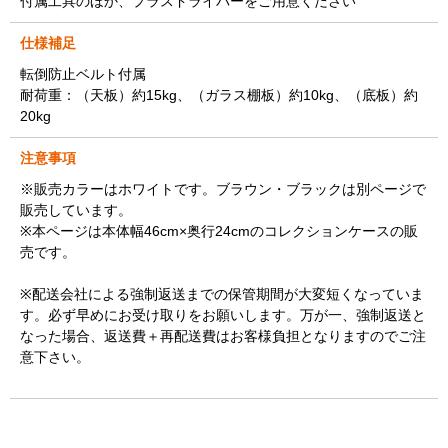
付属工具のほか、プラスドライバーをご用意ください
仕様補足
転倒防止ベルト付属
耐荷重：（天板）約15kg、（ガラス棚板）約10kg、（底板）約
20kg
注意事項
※販売カラーはホワイトです。ブラウン・ブラックは別ページで
販売しています。
※本ページは本体幅46cm×奥行24cmのコレクションケースの販
売です。
※配送会社による強制返送までの保管期間が大変短くなっていま
す。必ず早めにお受け取りをお願いします。万が一、強制返送と
なった場合、返送費＋再配送費はお客様負担となりますのでご注
意下さい。