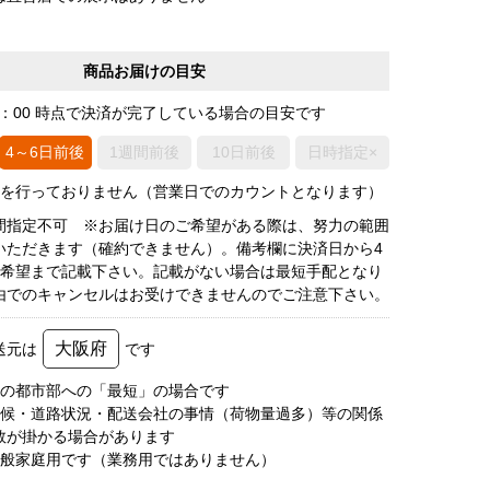
商品お届けの目安
0：00 時点で決済が完了している場合の目安です
4～6日前後
1週間前後
10日前後
日時指定×
荷を行っておりません（営業日でのカウントとなります）
間指定不可 ※お届け日のご希望がある際は、努力の範囲
いただきます（確約できません）。備考欄に決済日から4
3希望まで記載下さい。記載がない場合は最短手配となり
由でのキャンセルはお受けできませんのでご注意下さい。
大阪府
送元は
です
圏の都市部への「最短」の場合です
天候・道路状況・配送会社の事情（荷物量過多）等の関係
数が掛かる場合があります
一般家庭用です（業務用ではありません）