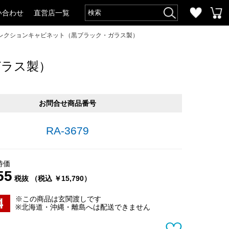
い合わせ
直営店一覧
型コレクションキャビネット（黒ブラック・ガラス製）
ガラス製）
お問合せ商品番号
RA-3679
特価
55
税抜 （税込 ￥15,790）
※この商品は玄関渡しです
※北海道・沖縄・離島へは配送できません