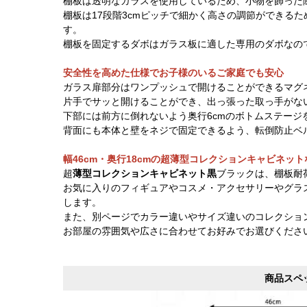
棚板は透明なガラスを使用しているため、小物を飾った
棚板は17段階3cmピッチで細かく高さの調節ができる
す。
棚板を固定するダボはガラス板に適した専用のダボなの
安全性を高めた仕様でお子様のいるご家庭でも安心
ガラス扉部分はワンプッシュで開けることができるマグ
片手でサッと開けることができ、出っ張った取っ手がな
下部には前方に倒れないよう奥行6cmのボトムステージ
背面にも本体と壁をネジで固定できるよう、転倒防止ベ
幅46cm・奥行18cmの超薄型コレクションキャビネッ
超
薄型コレクションキャビネット黒
ブラックは、棚板耐荷
お気に入りのフィギュアやコスメ・アクセサリーやグラ
します。
また、別ページでカラー違いやサイズ違いのコレクショ
お部屋の雰囲気や広さに合わせてお好みでお選びくださ
商品スペ