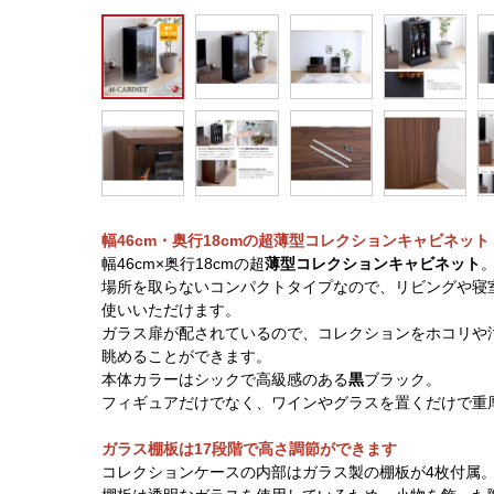
幅46cm・奥行18cmの超薄型コレクションキャビネット
幅46cm×奥行18cmの超
薄型コレクションキャビネット
場所を取らないコンパクトタイプなので、リビングや寝
使いいただけます。
ガラス扉が配されているので、コレクションをホコリや
眺めることができます。
本体カラーはシックで高級感のある
黒
ブラック。
フィギュアだけでなく、ワインやグラスを置くだけで重
ガラス棚板は17段階で高さ調節ができます
コレクションケースの内部はガラス製の棚板が4枚付属