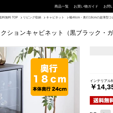
商品一覧
お買い物ガイド
お問
料無料 TOP
リビング収納
キャビネット
幅46cm・奥行18cmの超薄
型コレクションキャビネット（黒ブラック・
インテリアル
￥14,3