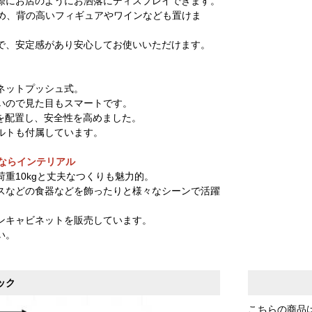
際にお店のようにお洒落にディスプレイできます。
ため、背の高いフィギュアやワインなども置けま
で、安定感があり安心してお使いいただけます。
ネットプッシュ式。
いので見た目もスマートです。
を配置し、安全性を高めました。
ルトも付属しています。
トならインテリアル
重10kgと丈夫なつくりも魅力的。
スなどの食器などを飾ったりと様々なシーンで活躍
ンキャビネットを販売しています。
い。
ック
こちらの商品