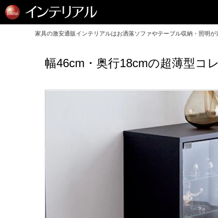
家具の激安通販インテリアルはお洒落ソファやテーブル収納・照明が送
幅46cm・奥行18cmの超薄