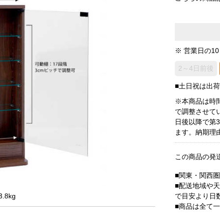
※ 営業日の1
2～4日前後
■土日祝は出
※本商品は時
で調整させて
日後以降で第
ます。納期理
この商品の発
■関東・関西
■配送地域や
で目安より日
.8kg
■商品は全て