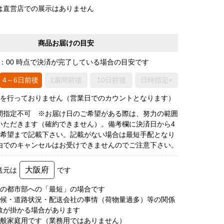
は直営店での展示はありません
商品お届けの目安
0：00 時点で決済が完了している場合の目安です
4～6日前後
1週間前後
10日前後
日時指定×
荷を行っておりません（営業日でのカウントとなります）
間指定不可 ※お届け日のご希望がある際は、努力の範囲
いただきます（確約できません）。備考欄に決済日から4
3希望まで記載下さい。記載がない場合は最短手配となり
由でのキャンセルはお受けできませんのでご注意下さい。
大阪府
送元は
です
圏の都市部への「最短」の場合です
天候・道路状況・配送会社の事情（荷物量過多）等の関係
数が掛かる場合があります
一般家庭用です（業務用ではありません）