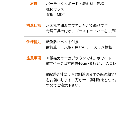
材質
パーティクルボード・表面材：PVC
強化ガラス
背板：MDF
構造仕様
お客様で組み立てていただく商品です
付属工具のほか、プラスドライバーをご用
仕様補足
転倒防止ベルト付属
耐荷重：（天板）約15kg、（ガラス棚板）約
注意事項
※販売カラーはブラウンです。ホワイト・
※本ページは本体幅46cm×奥行24cmの
※配送会社による強制返送までの保管期間
をお願いします。万が一、強制返送となっ
すのでご注意下さい。