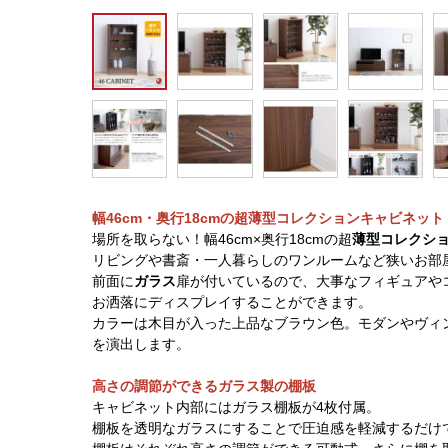
幅46cm・奥行18cmの超薄型コレクションキャビネット
場所を取らない！幅46cm×奥行18cmの超
薄型コレクシ
リビングや書斎・一人暮らしのワンルームなど狭いお部
前面に
ガラス
扉が付いているので、大事なフィギュアや
お洒落にディスプレイすることができます。
カラーは木目が入った上品なブラウン色。モダンやヴィ
を演出します。
高さの調節ができるガラス製の棚板
キャビネット内部にはガラス棚板が4枚付属。
棚板を透明なガラスにすることで圧迫感を軽減するだけ