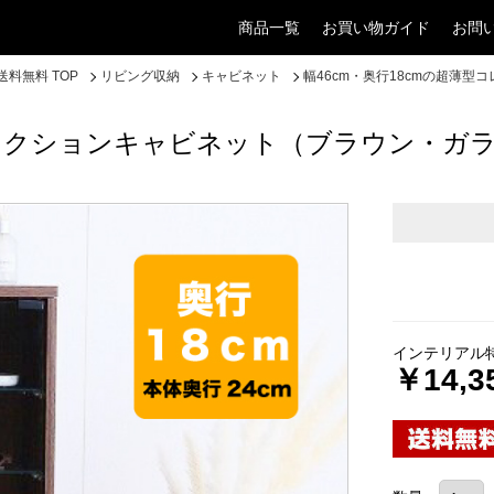
商品一覧
お買い物ガイド
お問
料無料 TOP
リビング収納
キャビネット
幅46cm・奥行18cmの超薄
型コレクションキャビネット（ブラウン・ガ
インテリアル
￥14,3