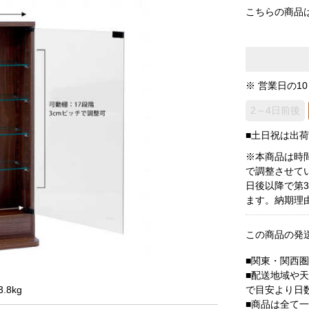
こちらの商品
※ 営業日の1
2～4日前後
■土日祝は出
※本商品は時
で調整させて
日後以降で第
ます。納期理
この商品の発
■関東・関西
■配送地域や
で目安より日
.8kg
■商品は全て