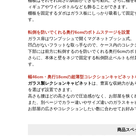
棚板はそれぞれ高さの調節ができる可動式、さらに棚を
ィギュアやワインボトルなども飾ることができます。
棚板を固定するダボはガラス板にしっかり吸着して固定
す。
転倒を防いでくれる奥行6cmのボトムステージを設置
ガラス扉はワンプッシュで開くマグネットプッシュ式。
凹凸がないフラットな取っ手なので、ケース内のコレク
下部には前方に転倒するのを防いでくれる奥行6cmのボ
さらに、本体と壁をネジで固定する転倒防止ベルトも付
す。
幅46cm・奥行18cmの超薄型コレクションキャビネッ
ガラス製レクションキャビネット
は、豊富な収納力があり
を選ばず設置できます。
高さも腰ほどの高さなので圧迫感がなく、お部屋を狭く
また、別ページでカラー違いやサイズ違いのガラスキャ
お部屋の広さやコレクションしたい数に合わせてお好み
商品スペ