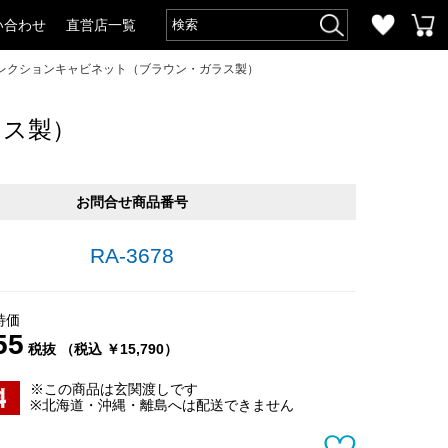
い合わせ
直営店一覧
型コレクションキャビネット（ブラウン・ガラス製）
ラス製）
お問合せ商品番号
RA-3678
特価
55
税抜 （税込 ￥15,790）
※この商品は玄関渡しです
※北海道・沖縄・離島へは配送できません