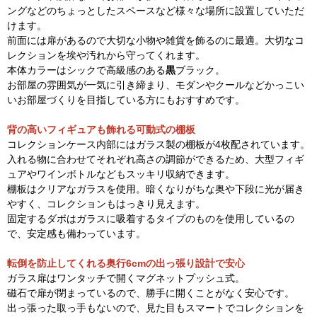
ングなどのちょっとしたスペースなど様々な場所に設置していただ
けます。
前面には扉があるので大切な小物や雑貨を飾るのに最適。大切なコ
レクションを埃や汚れから守ってくれます。
本体カラーはシックで高級感のある
黒
ブラック。
お部屋の雰囲気が一気に引き締まり、モダンやクールなどかっこい
いお部屋づくりを目指している方にもおすすめです。
背の高いフィギュアも飾れる可動式の棚板
コレクションケース内部にはガラス製の棚板が4枚配されています。
入れる物に合わせてそれぞれ高さの調節ができるため、大型フィギ
ュアやワインボトルなどもスッキリ収納できます。
棚板はクリアなガラスを使用。暗くなりがちな奥や下段に光が届き
やすく、コレクションもはっきり見えます。
固定するダボはガラスに吸着するタイプのものを使用しているの
で、安定感も備わっています。
転倒を防止してくれる奥行6cmの出っ張り設計で安心
ガラス扉はワンタッチで開くマグネットプッシュ式。
磁石で扉が閉まっているので、勝手に開くことがなく安心です。
出っ張った取っ手もないので、見た目もスマートでコレクションを