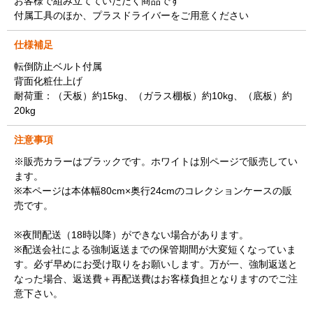
お客様で組み立てていただく商品です
付属工具のほか、プラスドライバーをご用意ください
仕様補足
転倒防止ベルト付属
背面化粧仕上げ
耐荷重：（天板）約15kg、（ガラス棚板）約10kg、（底板）約
20kg
注意事項
※販売カラーはブラックです。ホワイトは別ページで販売してい
ます。
※本ページは本体幅80cm×奥行24cmのコレクションケースの販
売です。
※夜間配送（18時以降）ができない場合があります。
※配送会社による強制返送までの保管期間が大変短くなっていま
す。必ず早めにお受け取りをお願いします。万が一、強制返送と
なった場合、返送費＋再配送費はお客様負担となりますのでご注
意下さい。