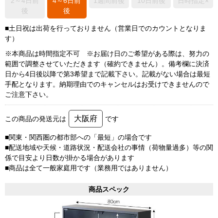
2～4日前
4～6日前
1週間前後
10日前後
日時指定×
後
後
■土日祝は出荷を行っておりません（営業日でのカウントとなりま
す）
※本商品は時間指定不可 ※お届け日のご希望がある際は、努力の
範囲で調整させていただきます（確約できません）。備考欄に決済
日から4日後以降で第3希望まで記載下さい。記載がない場合は最短
手配となります。納期理由でのキャンセルはお受けできませんので
ご注意下さい。
大阪府
この商品の発送元は
です
■関東・関西圏の都市部への「最短」の場合です
■配送地域や天候・道路状況・配送会社の事情（荷物量過多）等の関
係で目安より日数が掛かる場合があります
■商品は全て一般家庭用です（業務用ではありません）
商品スペック