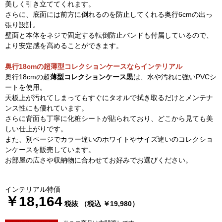
美しく引き立ててくれます。
さらに、底面には前方に倒れるのを防止してくれる奥行6cmの出っ
張り設計。
壁面と本体をネジで固定する転倒防止バンドも付属しているので、
より安定感を高めることができます。
奥行18cmの超薄型コレクションケースならインテリアル
奥行18cmの超
薄型コレクションケース黒
は、水や汚れに強いPVCシ
ートを使用。
天板上が汚れてしまってもすぐにタオルで拭き取るだけとメンテナ
ンス性にも優れています。
さらに背面も丁寧に化粧シートが貼られており、どこから見ても美
しい仕上がりです。
また、別ページでカラー違いのホワイトやサイズ違いのコレクショ
ンケースを販売しています。
お部屋の広さや収納物に合わせてお好みでお選びください。
インテリアル特価
￥18,164
税抜 （税込 ￥19,980）