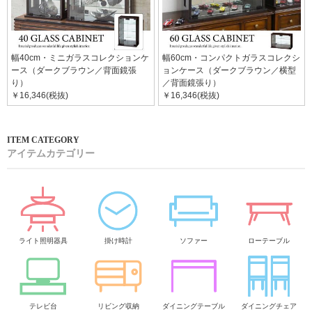
幅40cm・ミニガラスコレクションケ
幅60cm・コンパクトガラスコレクシ
ース（ダークブラウン／背面鏡張
ョンケース（ダークブラウン／横型
り）
／背面鏡張り）
￥16,346(税抜)
￥16,346(税抜)
アイテムカテゴリー
ライト照明器具
掛け時計
ソファー
ローテーブル
テレビ台
リビング収納
ダイニングテーブル
ダイニングチェア