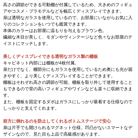
高さの調節ができる可動棚が付属しているため、大きめのフィギュ
アやコスメ・プラモデルなどを幅広くディスプレイできます。
扉は透明なガラスを使用しているので、お部屋にいながらお気に入
りのコレクションをいつでも鑑賞できます。
本体のカラーはお部屋に温もりを与えるブラウン色。
繊細な木目が美しく、モダンやヴィンテージなど色々なお部屋のテ
イストにマッチします。
美しくディスプレイできる透明なガラス製の棚板
キャビネット内部には棚板が4枚付属。
扉だけでなく、棚部分にもガラスを使用しているため奥にも光が届
きやすく、より美しくディスプレイすることができます。
棚板はそれぞれ高さの調節が可能。棚板を取り外して使用すること
もできるので背の高いフィギュアやワインなども楽々に収納できま
す。
また、棚板を固定するダボはガラスにしっかり吸着する仕様なので
しっかりと支えてくれます。
前方に倒れるのを防止してくれるボトムステージで安心
扉は片手でも開けられるマグネット仕様。凹凸がないスマートなデ
ザインなので、見た目も上品で高級感があります。