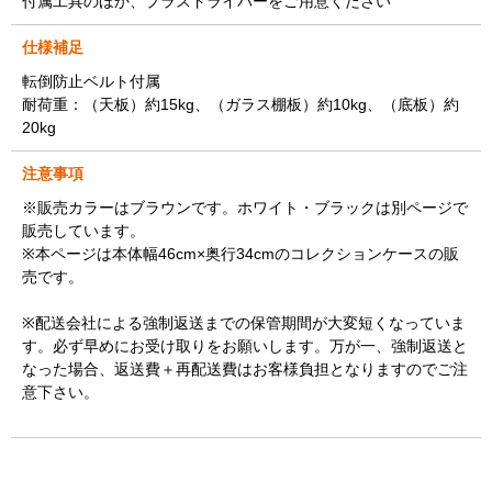
付属工具のほか、プラスドライバーをご用意ください
仕様補足
転倒防止ベルト付属
耐荷重：（天板）約15kg、（ガラス棚板）約10kg、（底板）約
20kg
注意事項
※販売カラーはブラウンです。ホワイト・ブラックは別ページで
販売しています。
※本ページは本体幅46cm×奥行34cmのコレクションケースの販
売です。
※配送会社による強制返送までの保管期間が大変短くなっていま
す。必ず早めにお受け取りをお願いします。万が一、強制返送と
なった場合、返送費＋再配送費はお客様負担となりますのでご注
意下さい。