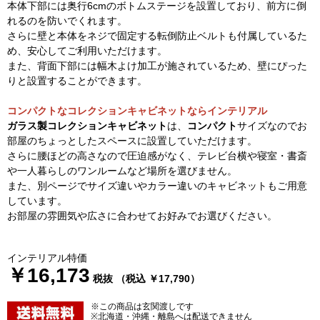
本体下部には奥行6cmのボトムステージを設置しており、前方に倒
れるのを防いでくれます。
さらに壁と本体をネジで固定する転倒防止ベルトも付属しているた
め、安心してご利用いただけます。
また、背面下部には幅木よけ加工が施されているため、壁にぴった
りと設置することができます。
コンパクトなコレクションキャビネットならインテリアル
ガラス製コレクションキャビネット
は、
コンパクト
サイズなのでお
部屋のちょっとしたスペースに設置していただけます。
さらに腰ほどの高さなので圧迫感がなく、テレビ台横や寝室・書斎
や一人暮らしのワンルームなど場所を選びません。
また、別ページでサイズ違いやカラー違いのキャビネットもご用意
しています。
お部屋の雰囲気や広さに合わせてお好みでお選びください。
インテリアル特価
￥16,173
税抜 （税込 ￥17,790）
※この商品は玄関渡しです
※北海道・沖縄・離島へは配送できません