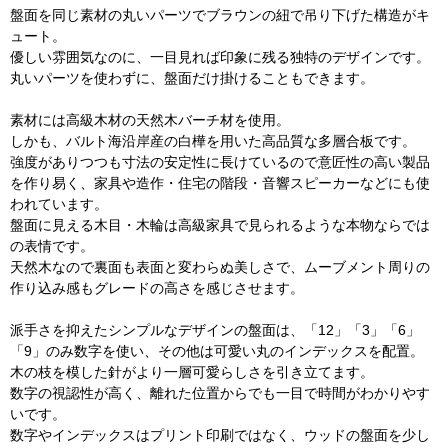
盤面を同じ素材の丸いパーツでブラウンの紐で吊り下げた構造がキ
ュート。
優しい雰囲気なのに、一目見れば印象に残る独特のデザインです。
丸いパーツを使わずに、盤面だけ掛けることもできます。
素材には高級木材の天然木バーチ材を使用。
しかも、バルト海沿岸産の白樺を用いた高品質な多層合板です。
強度がありつつも寸法の安定性に長けているので意匠性の高い製品
を作り易く、家具や造作・住宅の階段・音響スピーカーなどにも使
われています。
盤面に見える木目・木輪は高級家具で見られるような本物ならでは
の表情です。
天然木なので裏面も表面と変わらぬ美しさで、ムーブメント周りの
作り込み感もグレードの高さを感じさせます。
派手さを抑えたシンプルなデザインの盤面は、「12」「3」「6」
「9」のみ数字を使い、その他は可愛い丸のインデックスを配置。
木の枝を模した針がより一層可愛らしさを引き立てます。
数字の視認性が高く、離れた位置からでも一目で時間がわかりやす
いです。
数字やインデックスはプリント印刷ではなく、ウッドの盤面を少し