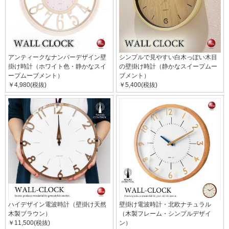
アンティークなナンバーデザイン壁
シンプルで見やすい白木っぽい木目
掛け時計（ホワイト色・静かなスイ
の壁掛け時計（静かなスイープムー
ープムーブメント）
ブメント）
￥4,980(税抜)
￥5,400(税抜)
ハイデザイン電波時計（壁掛け天然
壁掛け電波時計・北欧ナチュラル
木製ブラウン）
（木製フレーム・シンプルデザイ
￥11,500(税抜)
ン）