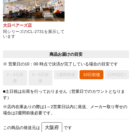
大日ベアーズ店
同シリーズのCL-2731を展示して
います
商品お届けの目安
※ 営業日の10：00 時点で決済が完了している場合の目安です
2～4日前
4～6日前
1週間前後
10日前後
日時指定×
後
後
■土日祝は出荷を行っておりません（営業日でのカウントとなりま
す）
※店内在庫ありの際は1～2営業日以内に発送、メーカー取り寄せの
場合は2週間前後必要です。
大阪府
この商品の発送元は
です