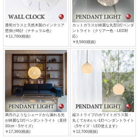
透明ガラスと天然木製のインテリア
カットガラスが綺麗な丸型1灯ペンダ
壁掛け時計（ナチュラル色）
ントライト（クリアー色・LED対
￥11,700(税抜)
応）
￥9,560(税抜)
満月のようなシェードから漏れる光
縦ストライプのホワイトガラス製・
が綺麗な1灯ペンダントライト（直径
丸くてかわいい1灯ペンダントライト
30cm・Sサイズ）
（Sサイズ・LED使えます）
￥17,360(税抜)
￥12,700(税抜)