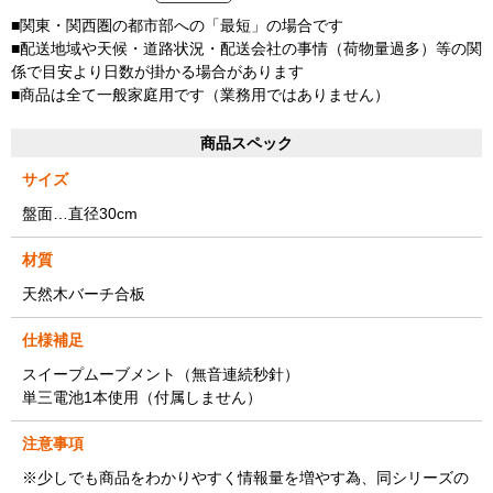
■関東・関西圏の都市部への「最短」の場合です
■配送地域や天候・道路状況・配送会社の事情（荷物量過多）等の関
係で目安より日数が掛かる場合があります
■商品は全て一般家庭用です（業務用ではありません）
商品スペック
サイズ
盤面…直径30cm
材質
天然木バーチ合板
仕様補足
スイープムーブメント（無音連続秒針）
単三電池1本使用（付属しません）
注意事項
※少しでも商品をわかりやすく情報量を増やす為、同シリーズの