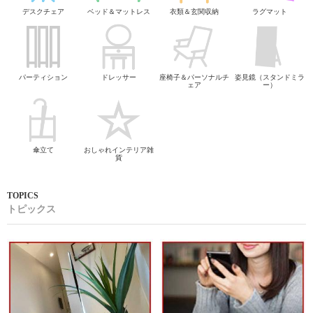
デスクチェア
ベッド＆マットレス
衣類＆玄関収納
ラグマット
パーティション
ドレッサー
座椅子＆パーソナルチ
姿見鏡（スタンドミラ
ェア
ー）
傘立て
おしゃれインテリア雑
貨
トピックス