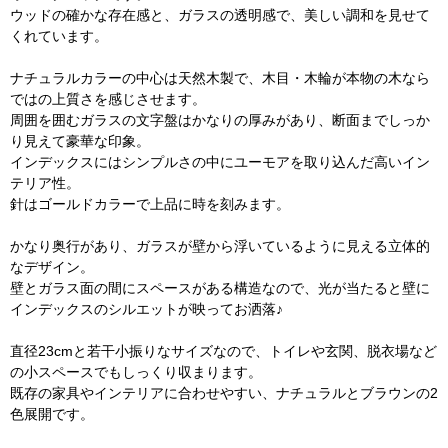
ウッドの確かな存在感と、ガラスの透明感で、美しい調和を見せて
くれています。
ナチュラルカラーの中心は天然木製で、木目・木輪が本物の木なら
ではの上質さを感じさせます。
周囲を囲むガラスの文字盤はかなりの厚みがあり、断面までしっか
り見えて豪華な印象。
インデックスにはシンプルさの中にユーモアを取り込んだ高いイン
テリア性。
針はゴールドカラーで上品に時を刻みます。
かなり奥行があり、ガラスが壁から浮いているように見える立体的
なデザイン。
壁とガラス面の間にスペースがある構造なので、光が当たると壁に
インデックスのシルエットが映ってお洒落♪
直径23cmと若干小振りなサイズなので、トイレや玄関、脱衣場など
の小スペースでもしっくり収まります。
既存の家具やインテリアに合わせやすい、ナチュラルとブラウンの2
色展開です。