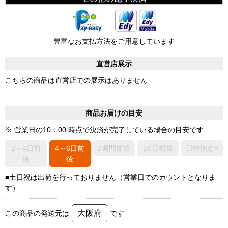
豊富なお支払方法をご用意しています
直営店展示
こちらの商品は直営店での展示はありません
商品お届けの目安
※ 営業日の10：00 時点で決済が完了している場合の目安です
2～4日前
4～6日前
1週間前後
10日前後
日時指定×
後
後
■土日祝は出荷を行っておりません（営業日でのカウントとなりま
す）
大阪府
この商品の発送元は
です