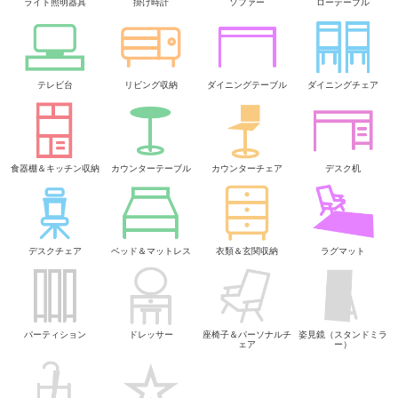
ライト照明器具
掛け時計
ソファー
ローテーブル
テレビ台
リビング収納
ダイニングテーブル
ダイニングチェア
食器棚＆キッチン収納
カウンターテーブル
カウンターチェア
デスク机
デスクチェア
ベッド＆マットレス
衣類＆玄関収納
ラグマット
パーティション
ドレッサー
座椅子＆パーソナルチ
姿見鏡（スタンドミラ
ェア
ー）