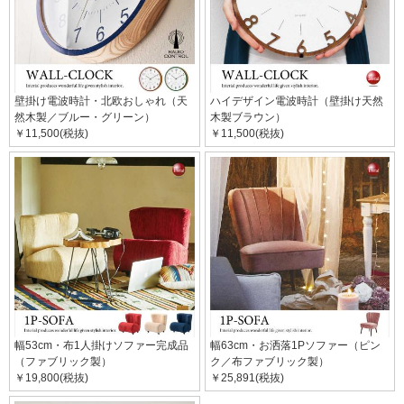
壁掛け電波時計・北欧おしゃれ（天
ハイデザイン電波時計（壁掛け天然
然木製／ブルー・グリーン）
木製ブラウン）
￥11,500(税抜)
￥11,500(税抜)
幅53cm・布1人掛けソファー完成品
幅63cm・お洒落1Pソファー（ピン
（ファブリック製）
ク／布ファブリック製）
￥19,800(税抜)
￥25,891(税抜)