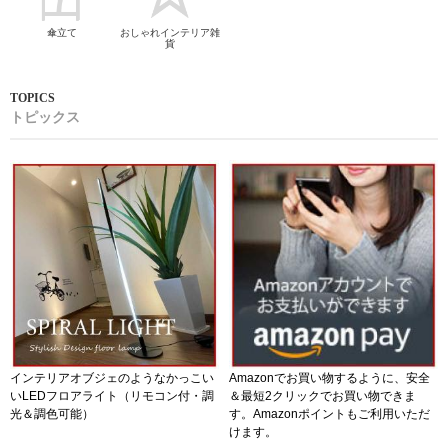
傘立て
おしゃれインテリア雑
貨
トピックス
インテリアオブジェのようなかっこい
Amazonでお買い物するように、安全
いLEDフロアライト（リモコン付・調
＆最短2クリックでお買い物できま
光＆調色可能）
す。Amazonポイントもご利用いただ
けます。