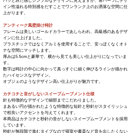
パッとみた感じシンプルなデザインに見えますが、各パーツにデザ
イン性溢れる特別感をだすことでワンランク上のお洒落な空間に仕
上がります。
アンティーク風壁掛け時計
フレームは美しいゴールドカラーであしらわれ、高級感のあるデザ
インに仕上げました。
プラスチックではなくアルミを使用することで、安っぽくなくオト
ナな空間にマッチします。
厚みは5.5cmと豪華で、横から見ても美しい仕上がりになっていま
す。
数字は時計の中心に向かって真っすぐに細く伸びるラインが描かれ
たハイセンスなデザイン。
オブジェのようなデザイン高い仕上がりが魅力です。
カチコチと音がしないスイープムーブメント仕様
針も特徴的なデザインで細部までこだわりました。
まあるい円が描かれたような特徴的な短針と秒針がスタイリッシュ
で程良いアクセントを与えてくれます。
本商品はカチコチと秒針の音がしないスイープムーブメントを採用
しています。
秒針が無段階で進むタイプなので寝室や書斎など音を出したくない