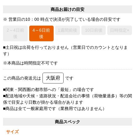
商品お届けの目安
※ 営業日の10：00 時点で決済が完了している場合の目安です
2～4日前
4～6日前
1週間前後
10日前後
日時指定×
後
後
■土日祝は出荷を行っておりません（営業日でのカウントとなりま
す）
※本商品は時間指定不可です
大阪府
この商品の発送元は
です
■関東・関西圏の都市部への「最短」の場合です
■配送地域や天候・道路状況・配送会社の事情（荷物量過多）等の関
係で目安より日数が掛かる場合があります
■商品は全て一般家庭用です（業務用ではありません）
商品スペック
サイズ