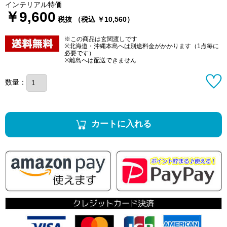
インテリアル特価
￥9,600
税抜 （税込 ￥10,560）
※この商品は玄関渡しです
※北海道・沖縄本島へは別途料金がかかります（1点毎に
必要です）
※離島へは配送できません
数量：
カートに入れる