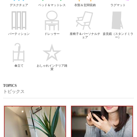
デスクチェア
ベッド＆マットレス
衣類＆玄関収納
ラグマット
パーティション
ドレッサー
座椅子＆パーソナルチ
姿見鏡（スタンドミラ
ェア
ー）
傘立て
おしゃれインテリア雑
貨
トピックス