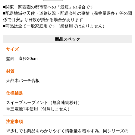
■関東・関西圏の都市部への「最短」の場合です
■配送地域や天候・道路状況・配送会社の事情（荷物量過多）等の関
係で目安より日数が掛かる場合があります
■商品は全て一般家庭用です（業務用ではありません）
商品スペック
サイズ
盤面…直径30cm
材質
天然木バーチ合板
仕様補足
スイープムーブメント（無音連続秒針）
単三電池1本使用（付属しません）
注意事項
※少しでも商品をわかりやすく情報量を増やす為、同シリーズの