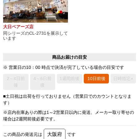
大日ベアーズ店
同シリーズのCL-2731を展示して
います
商品お届けの目安
※ 営業日の10：00 時点で決済が完了している場合の目安です
2～4日前
4～6日前
1週間前後
10日前後
日時指定×
後
後
■土日祝は出荷を行っておりません（営業日でのカウントとなりま
す）
※店内在庫ありの際は1～2営業日以内に発送、メーカー取り寄せの
場合は2週間前後必要です。
大阪府
この商品の発送元は
です