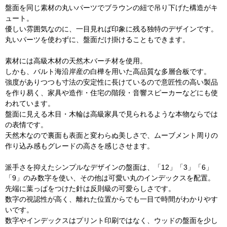
盤面を同じ素材の丸いパーツでブラウンの紐で吊り下げた構造がキ
ュート。
優しい雰囲気なのに、一目見れば印象に残る独特のデザインです。
丸いパーツを使わずに、盤面だけ掛けることもできます。
素材には高級木材の天然木バーチ材を使用。
しかも、バルト海沿岸産の白樺を用いた高品質な多層合板です。
強度がありつつも寸法の安定性に長けているので意匠性の高い製品
を作り易く、家具や造作・住宅の階段・音響スピーカーなどにも使
われています。
盤面に見える木目・木輪は高級家具で見られるような本物ならでは
の表情です。
天然木なので裏面も表面と変わらぬ美しさで、ムーブメント周りの
作り込み感もグレードの高さを感じさせます。
派手さを抑えたシンプルなデザインの盤面は、「12」「3」「6」
「9」のみ数字を使い、その他は可愛い丸のインデックスを配置。
先端に葉っぱをつけた針は反則級の可愛らしさです。
数字の視認性が高く、離れた位置からでも一目で時間がわかりやす
いです。
数字やインデックスはプリント印刷ではなく、ウッドの盤面を少し