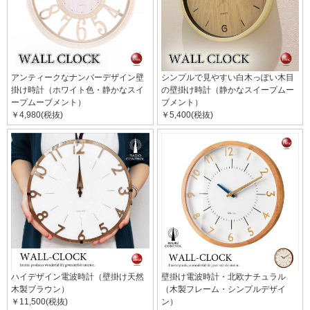
アンティークなナンバーデザイン壁
シンプルで見やすい白木っぽい木目
掛け時計（ホワイト色・静かなスイ
の壁掛け時計（静かなスイープムー
ープムーブメント）
ブメント）
￥4,980(税抜)
￥5,400(税抜)
ハイデザイン電波時計（壁掛け天然
壁掛け電波時計・北欧ナチュラル
木製ブラウン）
（木製フレーム・シンプルデザイ
￥11,500(税抜)
ン）