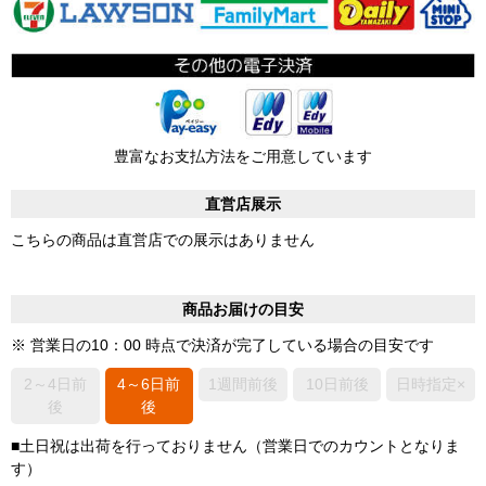
豊富なお支払方法をご用意しています
直営店展示
こちらの商品は直営店での展示はありません
商品お届けの目安
※ 営業日の10：00 時点で決済が完了している場合の目安です
2～4日前
4～6日前
1週間前後
10日前後
日時指定×
後
後
■土日祝は出荷を行っておりません（営業日でのカウントとなりま
す）