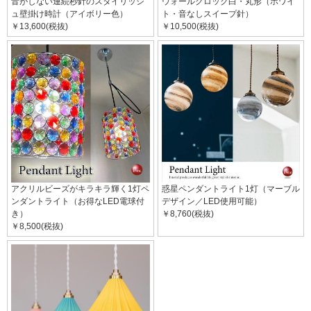
音がしない連続秒針のスタイリッシ
ウォールクロック白・丸形（ホワイ
ュ壁掛け時計（アイボリー色）
ト・音なしスイープ針）
￥13,600(税抜)
￥10,500(税抜)
アクリルビーズがキラキラ輝く1灯ペ
惑星ペンダントライト1灯（マーブル
ンダントライト（お得なLED電球付
デザイン／LED使用可能）
き）
￥8,760(税抜)
￥8,500(税抜)