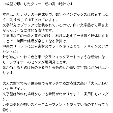
い成型で形にしたグレード感の高い時計です。
本体はポリレジンの一体成型で、数字やインデックスは接着ではな
く、削り出して加工されています。
文字部分はブラックで塗装されているので、白い文字盤から浮き上
がったような立体的な表情です。
半透明な赤の分針と黄色の時針、秒針はあえて一番短く球体にする
ことで、時間の経過が楽しくなる仕掛け。
中央のリベットには異素材のウッドを使うことで、デザインのアク
セントに。
針が進むにつれて色と形でグラフィックアートのような感覚にな
り、デザイナーのセンスが垣間見えます。
光が当たると透け感のある赤と黄色の影が白い文字盤に浮かび上が
ります。
大人の空間でも子供部屋でもマッチする対応性の高い「大人かわい
い」デザイン。
文字盤は離れた場所からでも時間がわかりやすく、実用性もバツグ
ン。
カチコチ音が無いスイープムーブメントを使っているのでとっても
静か。