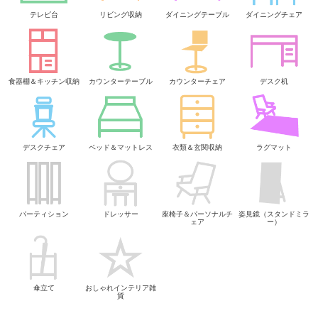
テレビ台
リビング収納
ダイニングテーブル
ダイニングチェア
食器棚＆キッチン収納
カウンターテーブル
カウンターチェア
デスク机
デスクチェア
ベッド＆マットレス
衣類＆玄関収納
ラグマット
パーティション
ドレッサー
座椅子＆パーソナルチ
姿見鏡（スタンドミラ
ェア
ー）
傘立て
おしゃれインテリア雑
貨