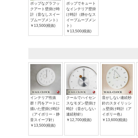
ポップなグラフッ
ポップでキュート
クアート壁掛け時
なインテリア壁掛
計（音なしスイー
け時計（静かなス
プムーブメント）
イープムーブメン
￥13,500(税抜)
ト）
￥13,500(税抜)
インテリア性抜
クールでハイセン
音がしない連続秒
群！円をアートに
スなモダン壁掛け
針のスタイリッシ
描いた壁掛け時計
時計（音がしない
ュ壁掛け時計（ア
（アイボリー・静
連続秒針）
イボリー色）
音スイープ針）
￥12,700(税抜)
￥13,600(税抜)
￥13,500(税抜)