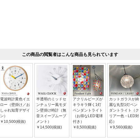
この商品の閲覧者はこんな商品も見られています
電波時計黄色イエ
半透明のミッドセ
アクリルビーズが
カットガラスが綺
ロー（壁掛け／お
ンチュリー風モダ
キラキラ輝く1灯
麗な丸型1灯ペン
しゃれ知育デザイ
ン壁掛け時計（無
ペンダントライト
ダントライト（ク
ン）
音スイープムーブ
（お得なLED電球
リアー色・LED対
￥10,500(税抜)
メント）
付き）
応）
￥14,500(税抜)
￥8,500(税抜)
￥9,560(税抜)