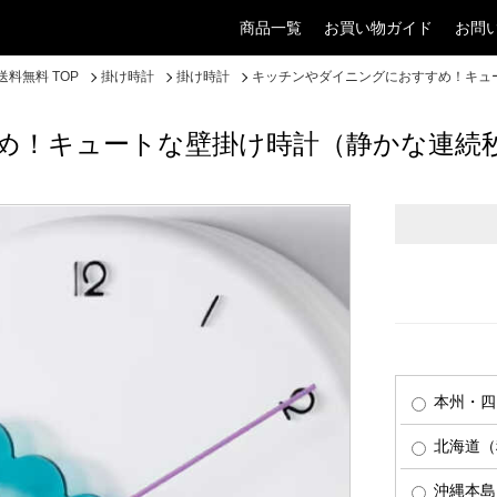
商品一覧
お買い物ガイド
お問
料無料 TOP
掛け時計
掛け時計
キッチンやダイニングにおすすめ！キュ
め！キュートな壁掛け時計（静かな連続
本州・四
北海道（税
沖縄本島（