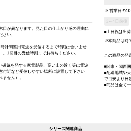
※ 営業日の1
2～4日前後
木目が異なります。見た目の仕上がり感の理由に
■土日祝は出
ださい。
※本商品は時
る時計調整用電波を受信するまで時刻は合いませ
）。1回目の受信時刻までお待ちください。
この商品の発
い磁気を発する家電製品、高い山の近く等は電波
■関東・関西
窓付近など受信しやすい場所に設置して下さい
■配送地域や
れません）。
で目安より日
■商品は全て
シリーズ関連商品