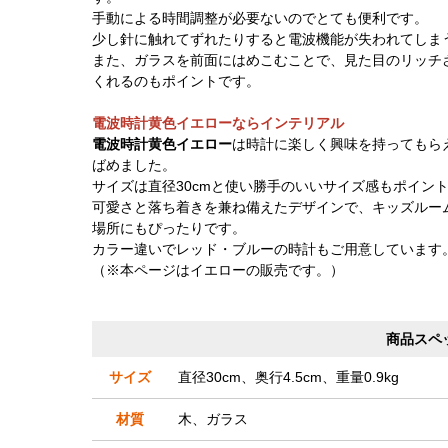
手動による時間調整が必要ないのでとても便利です。
少し針に触れてずれたりすると電波機能が失われてしま
また、ガラスを前面にはめこむことで、見た目のリッチ
くれるのもポイントです。
電波時計黄色イエローならインテリアル
電波時計黄色イエロー
は時計に楽しく興味を持ってもら
ばめました。
サイズは直径30cmと使い勝手のいいサイズ感もポイン
可愛さと落ち着きを兼ね備えたデザインで、キッズルー
場所にもぴったりです。
カラー違いでレッド・ブルーの時計もご用意しています
（※本ページはイエローの販売です。）
商品スペ
サイズ
直径30cm、奥行4.5cm、重量0.9kg
材質
木、ガラス