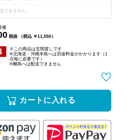
送できません）
特価
00
税抜 （税込 ￥11,550）
※この商品は玄関渡しです
※北海道・沖縄本島へは別途料金がかかります（1
点毎に必要です）
※離島へは配送できません
カートに入れる