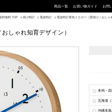
商品一覧
お買い物ガイド
お問
料無料 TOP
掛け時計
電波時計
電波時計黄色イエロー（壁掛け／おしゃ
／おしゃれ知育デザイン）
本州・四
北海道（税
沖縄本島（