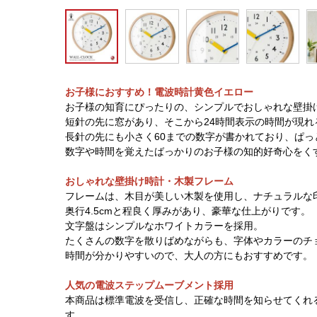
お子様におすすめ！電波時計黄色イエロー
お子様の知育にぴったりの、シンプルでおしゃれな壁掛
短針の先に窓があり、そこから24時間表示の時間が現れ
長針の先にも小さく60までの数字が書かれており、ぱ
数字や時間を覚えたばっかりのお子様の知的好奇心をく
おしゃれな壁掛け時計・木製フレーム
フレームは、木目が美しい木製を使用し、ナチュラルな
奥行4.5cmと程良く厚みがあり、豪華な仕上がりです。
文字盤はシンプルなホワイトカラーを採用。
たくさんの数字を散りばめながらも、字体やカラーのチ
時間が分かりやすいので、大人の方にもおすすめです。
人気の電波ステップムーブメント採用
本商品は標準電波を受信し、正確な時間を知らせてくれ
す。