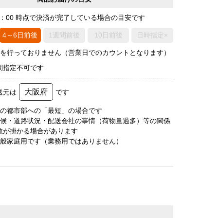
0：00 時点で決済が完了している場合の目安です
4～6日前後
1週間前後
10日前後
日時指定×
荷を行っておりません（営業日でのカウントとなります）
間指定不可です
大阪府
送元は
です
圏の都市部への「最短」の場合です
天候・道路状況・配送会社の事情（荷物量過多）等の関係
数が掛かる場合があります
一般家庭用です（業務用ではありません）