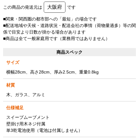
大阪府
この商品の発送元は
です
■関東・関西圏の都市部への「最短」の場合です
■配送地域や天候・道路状況・配送会社の事情（荷物量過多）等の関
係で目安より日数が掛かる場合があります
■商品は全て一般家庭用です（業務用ではありません）
商品スペック
サイズ
横幅28cm、高さ28cm、厚み2.5cm、重量0.8kg
材質
木、ガラス、アルミ
仕様補足
スイープムーブメント
壁掛け用木ネジ付属
単3乾電池使用（電池は付属しません）