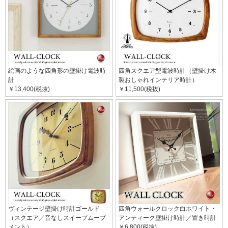
絵画のような四角形の壁掛け電波時
四角スクエア型電波時計（壁掛け木
計
製おしゃれインテリア時計）
￥13,400(税抜)
￥11,500(税抜)
ヴィンテージ壁掛け時計ゴールド
四角ウォールクロック白ホワイト・
（スクエア／音なしスイープムーブ
アンティーク壁掛け時計／置き時計
メント）
￥6,800(税抜)