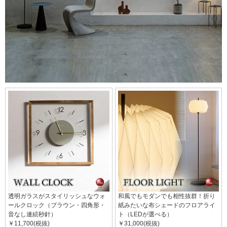
透明ガラスがスタイリッシュなウォ
和風でもモダンでも相性抜群！折り
ールクロック（ブラウン・四角形・
紙みたいな布シェードのフロアライ
音なし連続秒針）
ト（LEDが選べる）
￥11,700(税抜)
￥31,000(税抜)