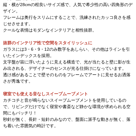
縦・横が28cmの程良いサイズ感で、人気で希少性の高い四角形のデ
ザイン。
フレームは奥行をスリムにすることで、洗練されたカッコ良さを感
じせさせます。
クールな表情はモダンなインテリアと相性抜群。
抜群のインテリア性で空間をスタイリッシュに
ガラスには3・6・9・12のみ数字をあしらい、その他はラインを引
いたインデックスを採用。
文字盤が宙に浮いたように見える構造で、光が当たると壁に影が生
み出される、デザイナーのセンスが光る仕掛けになっています。
透け感があることで壁そのものをフレームでアートに見せるお洒落
さが秀逸です。
寝室でも使える音なしスイープムーブメント
カチコチと音が鳴らないスイープムーブメントを使用しているの
で、リビングだけでなく寝室や書斎など静かな環境が求められる空
間にもバッチリ！
秒針が無く、長針・短針のみなので、盤面に派手な動きが無く、落
ち着いた雰囲気の時計です。