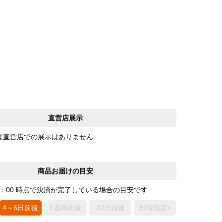
直営店展示
は直営店での展示はありません
商品お届けの目安
0：00 時点で決済が完了している場合の目安です
4～6日前後
1週間前後
10日前後
日時指定×