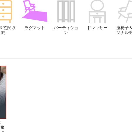
＆玄関収
ラグマット
パーティショ
ドレッサー
座椅子
納
ン
ソナル
に、
い物