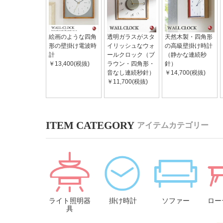
絵画のような四角
透明ガラスがスタ
天然木製・四角形
形の壁掛け電波時
イリッシュなウォ
の高級壁掛け時計
計
ールクロック（ブ
（静かな連続秒
￥13,400(税抜)
ラウン・四角形・
針）
音なし連続秒針）
￥14,700(税抜)
￥11,700(税抜)
アイテムカテゴリー
ライト照明器
掛け時計
ソファー
ロー
具