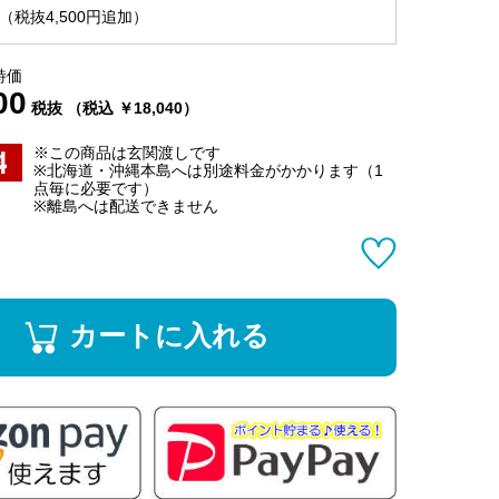
税抜4,500円追加）
特価
00
税抜 （税込 ￥18,040）
※この商品は玄関渡しです
※北海道・沖縄本島へは別途料金がかかります（1
点毎に必要です）
※離島へは配送できません
カートに入れる