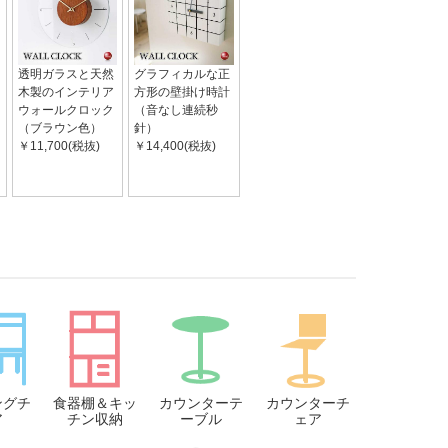
透明ガラスと天然
グラフィカルな正
木製のインテリア
方形の壁掛け時計
ウォールクロック
（音なし連続秒
（ブラウン色）
針）
￥11,700(税抜)
￥14,400(税抜)
ングチ
食器棚＆キッ
カウンターテ
カウンターチ
ア
チン収納
ーブル
ェア