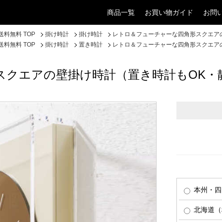
商品一覧
お買い物ガイド
お問
料無料 TOP
掛け時計
掛け時計
レトロ＆フューチャーな四角形スクエア
料無料 TOP
掛け時計
置き時計
レトロ＆フューチャーな四角形スクエア
スクエアの壁掛け時計（置き時計もOK・
本州・四
北海道（税