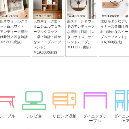
四角ウォールクロ
天然木オーク製・
黒スチール＆ウッ
北欧モダンなデザ
ック白ホワイト・
ミニシェルフなテ
ドのアンティーク
イナーズ壁掛け時
アンティーク壁掛
ーブルクロック
な壁掛け時計（大
計（静かなスイー
け時計／置き時計
（卓上時計・静か
きいサイズ・サイ
プムーブメント）
￥6,800(税抜)
なスイープムーブ
レントムーブ）
￥6,980(税抜)
メント）
￥11,800(税抜)
￥19,600(税抜)
テーブル
テレビ台
リビング収納
ダイニングテ
ダイニ
ーブル
ェ