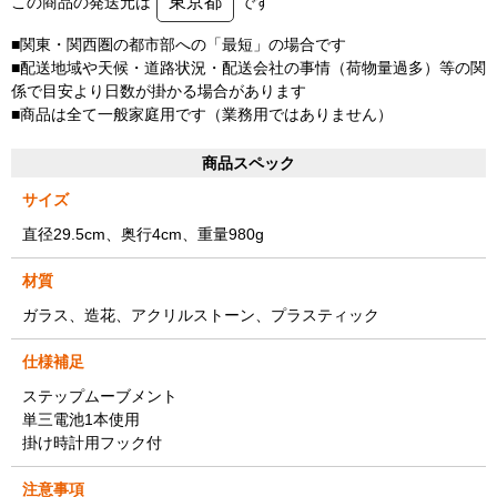
東京都
この商品の発送元は
です
■関東・関西圏の都市部への「最短」の場合です
■配送地域や天候・道路状況・配送会社の事情（荷物量過多）等の関
係で目安より日数が掛かる場合があります
■商品は全て一般家庭用です（業務用ではありません）
商品スペック
サイズ
直径29.5cm、奥行4cm、重量980g
材質
ガラス、造花、アクリルストーン、プラスティック
仕様補足
ステップムーブメント
単三電池1本使用
掛け時計用フック付
注意事項