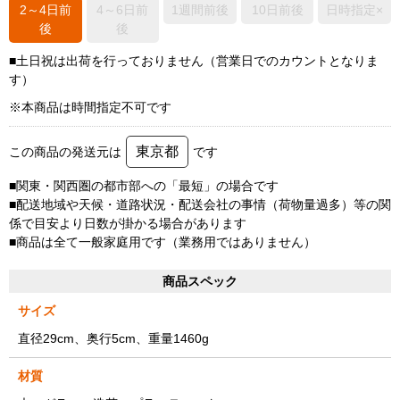
2～4日前
4～6日前
1週間前後
10日前後
日時指定×
後
後
■土日祝は出荷を行っておりません（営業日でのカウントとなりま
す）
※本商品は時間指定不可です
東京都
この商品の発送元は
です
■関東・関西圏の都市部への「最短」の場合です
■配送地域や天候・道路状況・配送会社の事情（荷物量過多）等の関
係で目安より日数が掛かる場合があります
■商品は全て一般家庭用です（業務用ではありません）
商品スペック
サイズ
直径29cm、奥行5cm、重量1460g
材質