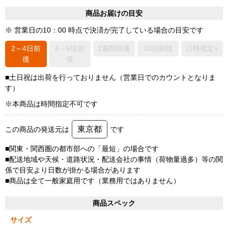
商品お届けの目安
※ 営業日の10：00 時点で決済が完了している場合の目安です
2～4日前
4～6日前
1週間前後
10日前後
日時指定×
後
後
■土日祝は出荷を行っておりません（営業日でのカウントとなりま
す）
※本商品は時間指定不可です
東京都
この商品の発送元は
です
■関東・関西圏の都市部への「最短」の場合です
■配送地域や天候・道路状況・配送会社の事情（荷物量過多）等の関
係で目安より日数が掛かる場合があります
■商品は全て一般家庭用です（業務用ではありません）
商品スペック
サイズ