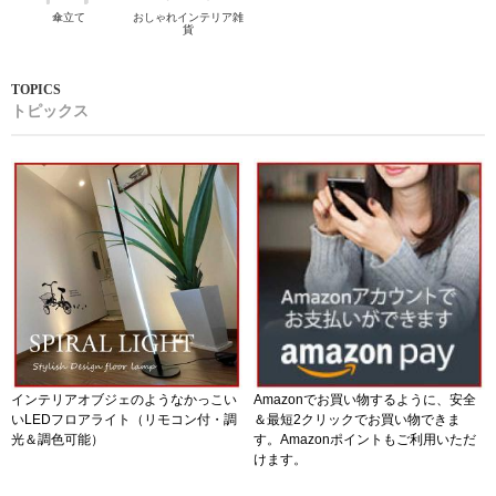
傘立て
おしゃれインテリア雑
貨
トピックス
インテリアオブジェのようなかっこい
Amazonでお買い物するように、安全
いLEDフロアライト（リモコン付・調
＆最短2クリックでお買い物できま
光＆調色可能）
す。Amazonポイントもご利用いただ
けます。