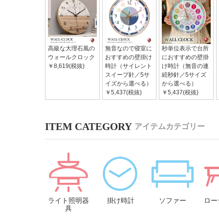
高級な大理石風の
無音なので寝室に
秒単位表示で台所
ウォールクロック
おすすめの壁掛け
におすすめの壁掛
￥8,619(税抜)
時計（サイレント
け時計（無音の連
スイープ針／5サ
続秒針／5サイズ
イズから選べる）
から選べる）
￥5,437(税抜)
￥5,437(税抜)
アイテムカテゴリー
ライト照明器
掛け時計
ソファー
ロー
具