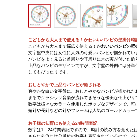
こどもから大人まで使える！かわいいバンビの壁掛け時
こどもから大人まで幅広く使える！
かわいいバンビ
の
壁
文字盤中央には女性に人気の可愛いバンビが描かれてい
バンビをよく見ると首周りや耳周りに木の実が付いた飾
上品なバンビのデザインですが、文字盤の外側には分単
してもぴったりです。
おしとやかで上品なバンビが癒される
爽やかな白い文字盤に、おしとやかなバンビが描かれた
まるでクラシック音楽が流れてきそうな優美な仕上がり
数字は様々なカラーを使用したポップなデザインで、壁
短針や長針などの針やフレームは人気のゴールドカラー
お子様の知育にも使える24時間表記
数字は1～24時間表記ですので、時計の読み方を覚えた
さらに外側には分単位の数字も表記されているので、パ