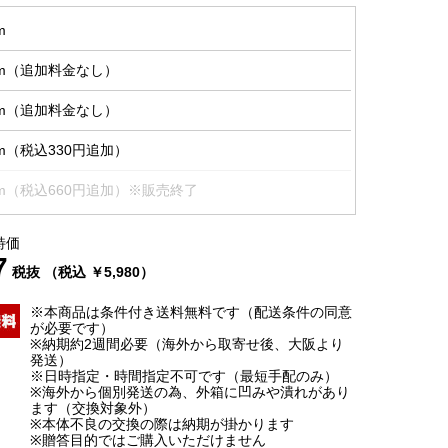
m
cm（追加料金なし）
cm（追加料金なし）
m（税込330円追加）
cm（税込660円追加）※販売終了
特価
7
税抜 （税込 ￥5,980）
※本商品は条件付き送料無料です（配送条件の同意
が必要です）
※納期約2週間必要（海外から取寄せ後、大阪より
発送）
※日時指定・時間指定不可です（最短手配のみ）
※海外から個別発送の為、外箱に凹みや潰れがあり
ます（交換対象外）
※本体不良の交換の際は納期が掛かります
※贈答目的ではご購入いただけません