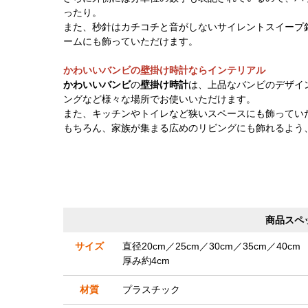
ったり。
また、秒針はカチコチと音がしないサイレントスイープ
ームにも飾っていただけます。
かわいいバンビの壁掛け時計ならインテリアル
かわいいバンビ
の
壁掛け時計
は、上品なバンビのデザイ
ングなど様々な場所でお使いいただけます。
また、キッチンやトイレなど狭いスペースにも飾ってい
もちろん、家族が集まる広めのリビングにも飾れるよう
商品スペ
サイズ
直径20cm／25cm／30cm／35cm／40cm
厚み約4cm
材質
プラスチック