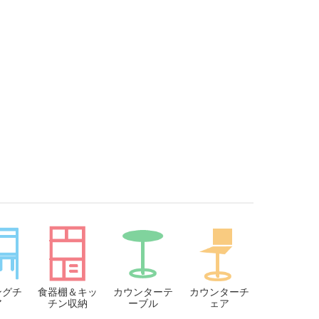
ングチ
食器棚＆キッ
カウンターテ
カウンターチ
ア
チン収納
ーブル
ェア