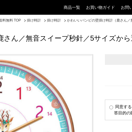
商品一覧
お買い物ガイド
お問
料無料 TOP
掛け時計
掛け時計
かわいいバンビの壁掛け時計（鹿さん／
鹿さん／無音スイープ秒針／5サイズから
同意する
答目的の