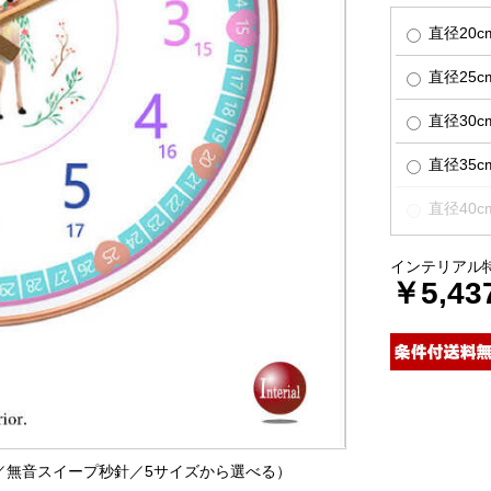
直径20c
直径25
直径30
直径35c
直径40
インテリアル
￥5,43
ん／無音スイープ秒針／5サイズから選べる）