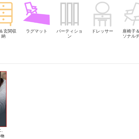
＆玄関収
ラグマット
パーティショ
ドレッサー
座椅子
納
ン
ソナル
に、
い物