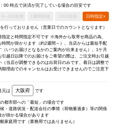
0：00 時点で決済が完了している場合の目安です
4～6日前後
1週間前後
10日前後
日時指定×
荷を行っておりません（営業日でのカウントとなります）
時指定と時間指定不可です ※海外から取寄せ商品の為、
お時間が掛かります（約2週間～）。当店からは最短手配
す（いつお届けとなるかのご案内が出来ません）。1ケ月
お引越日以降でのお届けをご希望の際は、ご注文時お引越
い（当店が調整できるのは出荷日のみです、着日は調整で
納期理由でのキャンセルはお受けできませんのでご注意下
大阪府
送元は
です
圏の都市部への「最短」の場合です
天候・道路状況・配送会社の事情（荷物量過多）等の関係
数が掛かる場合があります
一般家庭用です（業務用ではありません）