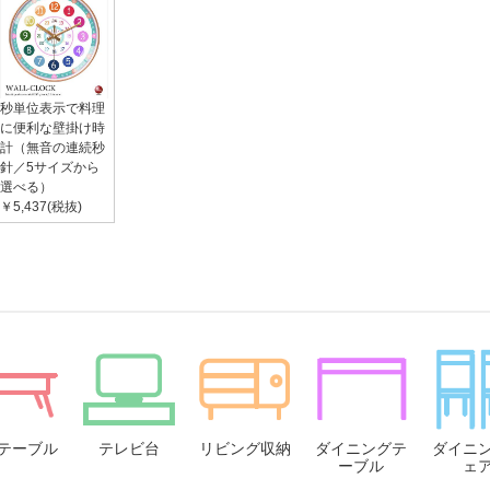
秒単位表示で料理
に便利な壁掛け時
計（無音の連続秒
針／5サイズから
選べる）
￥5,437(税抜)
テーブル
テレビ台
リビング収納
ダイニングテ
ダイニ
ーブル
ェ