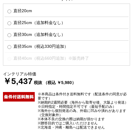
直径20cm
直径25cm（追加料金なし）
直径30cm（追加料金なし）
直径35cm（税込330円追加）
直径40cm（税込660円追加）※販売終了
インテリアル特価
￥5,437
税抜 （税込 ￥5,980）
※本商品は条件付き送料無料です（配送条件の同意が必
要です）
※納期約2週間必要（海外から取寄せ後、大阪より発送）
※日時指定・時間指定不可です（最短手配のみ）
※海外から個別発送の為、外箱に凹みや潰れがあります
（交換対象外）
※本体不良の交換の際は納期が掛かります
※贈答目的ではご購入いただけません
※北海道・沖縄・離島へは配送できません