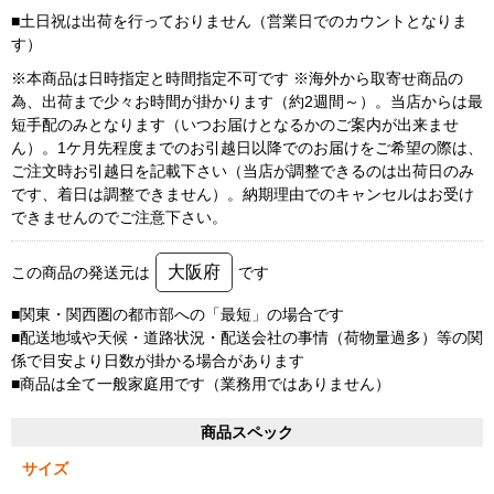
■土日祝は出荷を行っておりません（営業日でのカウントとなりま
す）
※本商品は日時指定と時間指定不可です ※海外から取寄せ商品の
為、出荷まで少々お時間が掛かります（約2週間～）。当店からは最
短手配のみとなります（いつお届けとなるかのご案内が出来ませ
ん）。1ケ月先程度までのお引越日以降でのお届けをご希望の際は、
ご注文時お引越日を記載下さい（当店が調整できるのは出荷日のみ
です、着日は調整できません）。納期理由でのキャンセルはお受け
できませんのでご注意下さい。
大阪府
この商品の発送元は
です
■関東・関西圏の都市部への「最短」の場合です
■配送地域や天候・道路状況・配送会社の事情（荷物量過多）等の関
係で目安より日数が掛かる場合があります
■商品は全て一般家庭用です（業務用ではありません）
商品スペック
サイズ