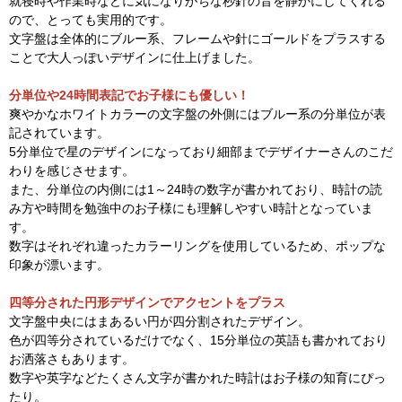
就寝時や作業時などに気になりがちな秒針の音を静かにしてくれる
ので、とっても実用的です。
文字盤は全体的にブルー系、フレームや針にゴールドをプラスする
ことで大人っぽいデザインに仕上げました。
分単位や24時間表記でお子様にも優しい！
爽やかなホワイトカラーの文字盤の外側にはブルー系の分単位が表
記されています。
5分単位で星のデザインになっており細部までデザイナーさんのこだ
わりを感じさせます。
また、分単位の内側には1～24時の数字が書かれており、時計の読
み方や時間を勉強中のお子様にも理解しやすい時計となっていま
す。
数字はそれぞれ違ったカラーリングを使用しているため、ポップな
印象が漂います。
四等分された円形デザインでアクセントをプラス
文字盤中央にはまあるい円が四分割されたデザイン。
色が四等分されているだけでなく、15分単位の英語も書かれており
お洒落さもあります。
数字や英字などたくさん文字が書かれた時計はお子様の知育にぴっ
たり。