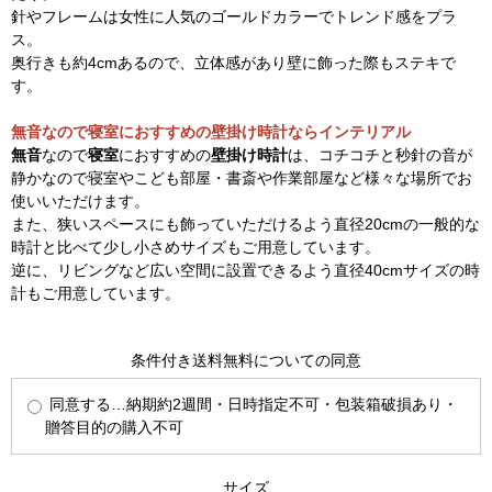
針やフレームは女性に人気のゴールドカラーでトレンド感をプラ
ス。
奥行きも約4cmあるので、立体感があり壁に飾った際もステキで
す。
無音なので寝室におすすめの壁掛け時計ならインテリアル
無音
なので
寝室
におすすめの
壁掛け時計
は、コチコチと秒針の音が
静かなので寝室やこども部屋・書斎や作業部屋など様々な場所でお
使いいただけます。
また、狭いスペースにも飾っていただけるよう直径20cmの一般的な
時計と比べて少し小さめサイズもご用意しています。
逆に、リビングなど広い空間に設置できるよう直径40cmサイズの時
計もご用意しています。
条件付き送料無料についての同意
同意する…納期約2週間・日時指定不可・包装箱破損あり・
贈答目的の購入不可
サイズ