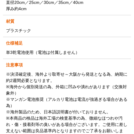
直径20cm／25cm／30cm／35cm／40cm
厚み約4cm
材質
プラスチック
仕様補足
単3乾電池使用（電池は付属しません）
注意事項
※決済確定後、海外より取寄せ～大阪から発送となる為、納期に
約2週間必要となります。
※海外から個別発送の為、外箱に凹みや潰れがあります（交換対
象外）
※マンガン電池推奨（アルカリ電池は電流が強過ぎる場合がある
為）
※海外製品のため、日本語説明書が付いておりません。
※本商品の検品は海外工場の検査基準の為、微細なほつれや汚
れ・傷・接着剤等の臭いがある場合がございます。ご使用に差し
支えない範囲は良品基準内となりますのでご了承をお願いしま