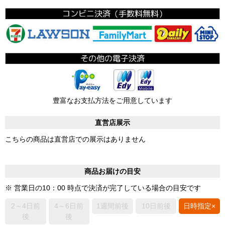
豊富なお支払方法をご用意しています
直営店展示
こちらの商品は直営店での展示はありません
商品お届けの目安
※ 営業日の10：00 時点で決済が完了している場合の目安です
2～4日前
4～6日前
1週間前後
10日前後
日時指定×
後
後