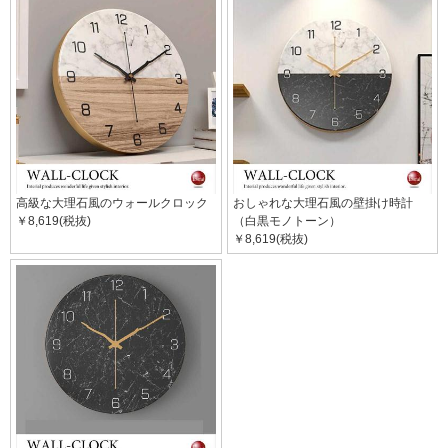
高級な大理石風のウォールクロック
おしゃれな大理石風の壁掛け時計
￥8,619(税抜)
（白黒モノトーン）
￥8,619(税抜)