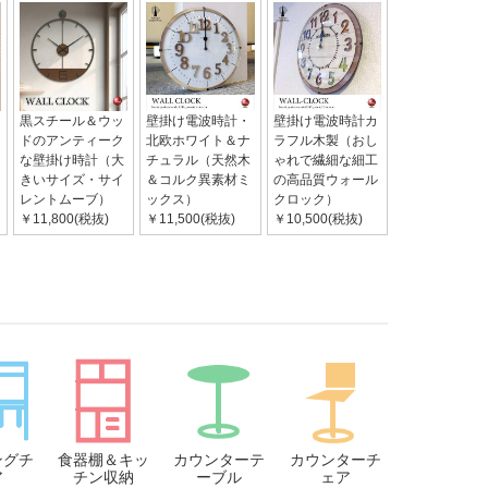
黒スチール＆ウッ
壁掛け電波時計・
壁掛け電波時計カ
ドのアンティーク
北欧ホワイト＆ナ
ラフル木製（おし
な壁掛け時計（大
チュラル（天然木
ゃれで繊細な細工
きいサイズ・サイ
＆コルク異素材ミ
の高品質ウォール
レントムーブ）
ックス）
クロック）
￥11,800(税抜)
￥11,500(税抜)
￥10,500(税抜)
ングチ
食器棚＆キッ
カウンターテ
カウンターチ
ア
チン収納
ーブル
ェア