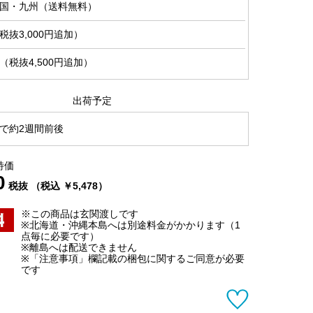
国・九州（送料無料）
抜3,000円追加）
税抜4,500円追加）
出荷予定
で約2週間前後
特価
0
税抜 （税込 ￥5,478）
※この商品は玄関渡しです
※北海道・沖縄本島へは別途料金がかかります（1
点毎に必要です）
※離島へは配送できません
※「注意事項」欄記載の梱包に関するご同意が必要
です