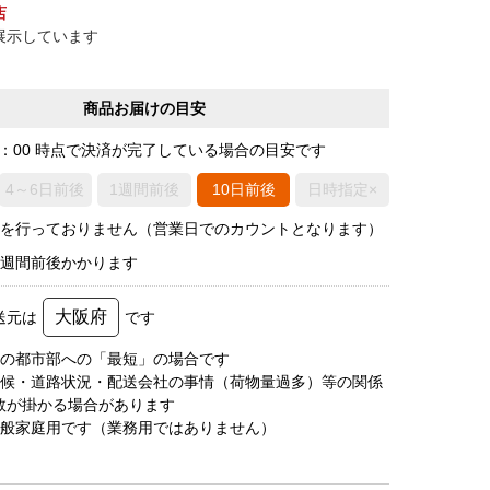
店
展示しています
商品お届けの目安
0：00 時点で決済が完了している場合の目安です
4～6日前後
1週間前後
10日前後
日時指定×
荷を行っておりません（営業日でのカウントとなります）
2週間前後かかります
大阪府
送元は
です
圏の都市部への「最短」の場合です
天候・道路状況・配送会社の事情（荷物量過多）等の関係
数が掛かる場合があります
一般家庭用です（業務用ではありません）