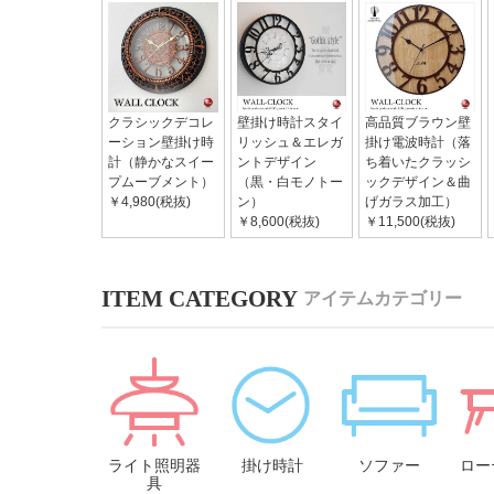
クラシックデコレ
壁掛け時計スタイ
高品質ブラウン壁
ーション壁掛け時
リッシュ＆エレガ
掛け電波時計（落
計（静かなスイー
ントデザイン
ち着いたクラッシ
プムーブメント）
（黒・白モノトー
ックデザイン＆曲
￥4,980(税抜)
ン）
げガラス加工）
￥8,600(税抜)
￥11,500(税抜)
アイテムカテゴリー
ライト照明器
掛け時計
ソファー
ロー
具