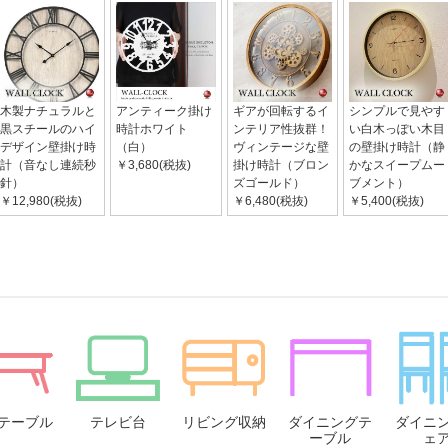
木製ナチュラルと
アンティーク掛け
ギアが回転するイ
シンプルで見やす
黒スチールのハイ
時計ホワイト
ンテリア性抜群！
い白木っぽい木目
デザイン壁掛け時
（白）
ヴィンテージな壁
の壁掛け時計（静
計（音なし連続秒
￥3,680(税抜)
掛け時計（ブロン
かなスイープムー
針）
ズゴールド）
ブメント）
￥12,980(税抜)
￥6,480(税抜)
￥5,400(税抜)
テーブル
テレビ台
リビング収納
ダイニングテ
ダイニ
ーブル
ェ