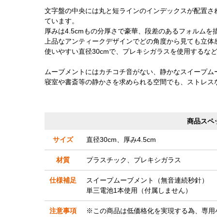
文字盤の中央には丸と短ラインのインデックスが配置さ
ています。
厚みは4.5cmもの分厚さで豪華、段差のあるフォルム
上品なアンティークデザインでどの角度から見ても立体
使いやすい直径30cmで、プレキシガラスを使用するな
ムーブメントにはカチコチ音がない、静かなスイープム
寝室や書斎等の静かさを求められる空間でも、ストレス
商品スペ
サイズ
直径30cm、厚み4.5cm
材質
プラスチック、プレキシガラス
仕様補足
スイープムーブメント（無音連続秒針）
単三電池1本使用（付属しません）
注意事項
※この商品は低価格化を実現する為、専用