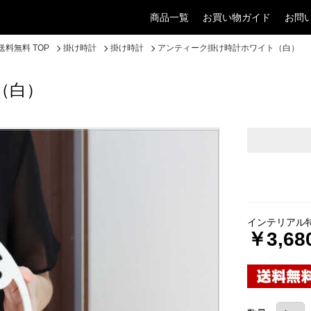
商品一覧
お買い物ガイド
お問
料無料 TOP
掛け時計
掛け時計
アンティーク掛け時計ホワイト（白）
（白）
インテリアル
￥3,68