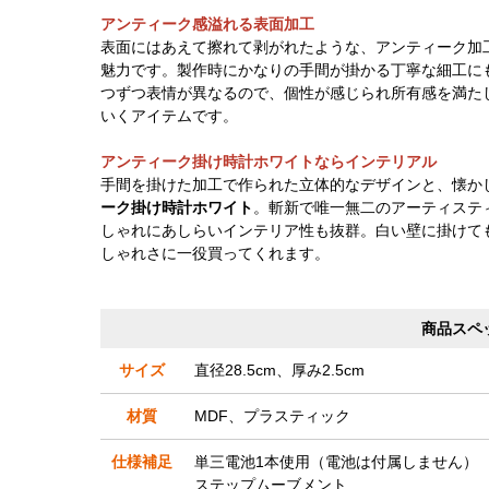
アンティーク感溢れる表面加工
表面にはあえて擦れて剥がれたような、アンティーク加
魅力です。製作時にかなりの手間が掛かる丁寧な細工に
つずつ表情が異なるので、個性が感じられ所有感を満た
いくアイテムです。
アンティーク掛け時計ホワイトならインテリアル
手間を掛けた加工で作られた立体的なデザインと、懐か
ーク掛け時計ホワイト
。斬新で唯一無二のアーティステ
しゃれにあしらいインテリア性も抜群。白い壁に掛けて
しゃれさに一役買ってくれます。
商品スペ
サイズ
直径28.5cm、厚み2.5cm
材質
MDF、プラスティック
仕様補足
単三電池1本使用（電池は付属しません）
ステップムーブメント