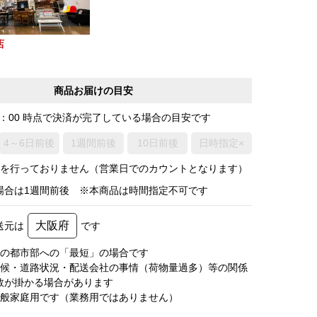
店
商品お届けの目安
0：00 時点で決済が完了している場合の目安です
4～6日前後
1週間前後
10日前後
日時指定×
荷を行っておりません（営業日でのカウントとなります）
場合は1週間前後 ※本商品は時間指定不可です
大阪府
送元は
です
圏の都市部への「最短」の場合です
天候・道路状況・配送会社の事情（荷物量過多）等の関係
数が掛かる場合があります
一般家庭用です（業務用ではありません）