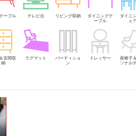
テーブル
テレビ台
リビング収納
ダイニングテ
ダイニ
ーブル
ェ
＆玄関収
ラグマット
パーティショ
ドレッサー
座椅子
納
ン
ソナル