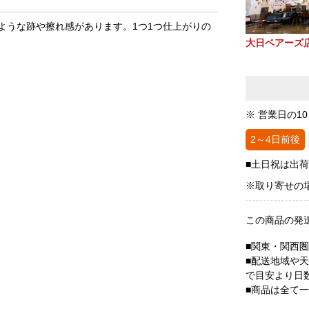
ような跡や擦れ感があります。1つ1つ仕上がりの
大日ベアーズ
※ 営業日の1
2～4日前後
■土日祝は出
※取り寄せの
この商品の発
■関東・関西
■配送地域や
で目安より日
■商品は全て