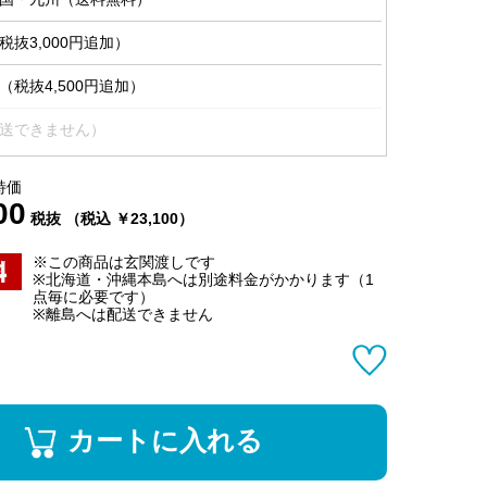
抜3,000円追加）
税抜4,500円追加）
送できません）
特価
00
税抜 （税込 ￥23,100）
※この商品は玄関渡しです
※北海道・沖縄本島へは別途料金がかかります（1
点毎に必要です）
※離島へは配送できません
カートに入れる