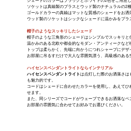
シェードのカラーはブラックとホワイトの2色をご用意
ソケットは真鍮製のブラスとウッド製のナチュラルの2
ゴールドカラーの真鍮はマットな質感のシェードをお洒
ウッド製のソケットはシックなシェードに温かみをプラ
帽子のようなスッキリしたシェード
帽子のような三角形のシェードはシンプルでスッキリと
温かみのある北欧や都会的なモダン・アンティークなど
トップは柔らかく、先端に向かうにつれシャープにデザ
お部屋に吊るすだけで大人な雰囲気漂う、高級感のある
ハイセンスペンダントライトならインテリアル
ハイセンスペンダントライト
は点灯した際のお洒落さは
も魅力的です。
コードはシェードに合わせたカラーを使用し、あえてひ
せます。
また、同シリーズでコードがウェーブできるお洒落なペ
お部屋の雰囲気に合わせてお好みでお選びください。