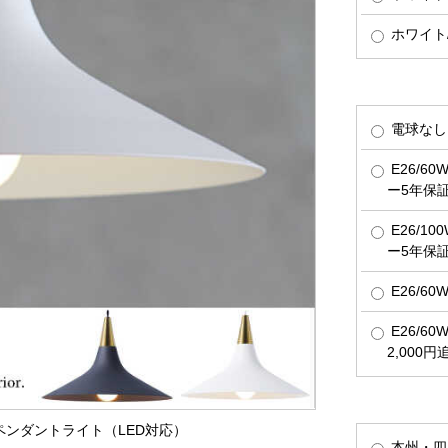
ホワイト
電球なし
E26/6
ー5年保
E26/1
ー5年保
E26/6
E26/6
2,000
灯ペンダントライト（LED対応）
本州・四