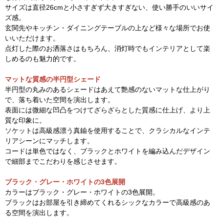
サイズは直径26cmと小さすぎず大きすぎない、使い勝手のいいサイ
ズ感。
玄関先やキッチン・ダイニングテーブルの上など様々な場所でお使
いいただけます。
点灯した際のお洒落さはもちろん、消灯時でもインテリアとして楽
しめるのも魅力的です。
マットな質感の半円型シェード
半円型の丸みのあるシェードはあえて艶感のないマットな仕上がり
で、落ち着いた空間を演出します。
表面には微細な凹凸をつけてざらざらとした質感に仕上げ、より上
質な印象に。
ソケットは高級感漂う真鍮を使用することで、クラシカルなインテ
リアシーンにマッチします。
コードは単色ではなく、ブラックとホワイトを編み込んだデザイン
で細部までこだわりを感じさせます。
ブラック・グレー・ホワイトの3色展開
カラーはブラック・グレー・ホワイトの3色展開。
ブラックはお部屋を引き締めてくれるシックなカラーで高級感のあ
る空間を演出します。