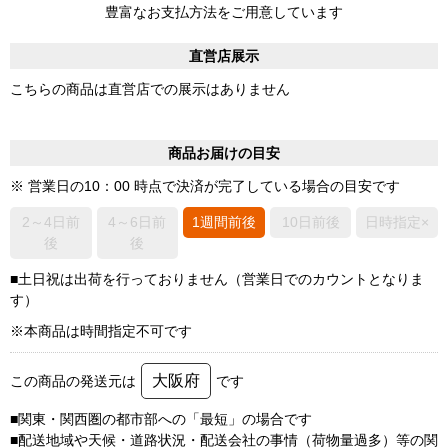
豊富なお支払方法をご用意しています
直営店展示
こちらの商品は直営店での展示はありません
商品お届けの目安
※ 営業日の10：00 時点で決済が完了している場合の目安です
2～4日前
4～6日前
1週間前後
10日前後
日時指定×
後
後
■土日祝は出荷を行っておりません（営業日でのカウントとなりま
す）
※本商品は時間指定不可です
大阪府
この商品の発送元は
です
■関東・関西圏の都市部への「最短」の場合です
■配送地域や天候・道路状況・配送会社の事情（荷物量過多）等の関