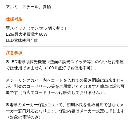
アルミ、スチール、真鍮
仕様補足
壁スイッチ（オン/オフ切り替え）
E26/最大消費電力60W
LED電球使用可能
注意事項
※LED電球は調光機能（壁面の調光スイッチ等）の付いたお部屋
では使用できません（100％点灯でも使用不可）。
※シーリングカバー内へコードを入れての長さ調節は出来ません
が、別売のコードリール等をご用意いただけますと簡単に調節可
能です（当店でコードリールは販売しておりません）。
※電球のメーカー保証について、初期不良を含め当店ではなくメ
ーカー窓口対応となります。保証内容はメーカー規定に準じます
（対象の電球のみ）。