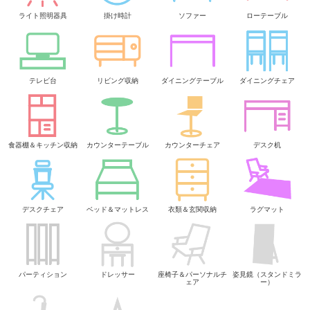
ライト照明器具
掛け時計
ソファー
ローテーブル
テレビ台
リビング収納
ダイニングテーブル
ダイニングチェア
食器棚＆キッチン収納
カウンターテーブル
カウンターチェア
デスク机
デスクチェア
ベッド＆マットレス
衣類＆玄関収納
ラグマット
パーティション
ドレッサー
座椅子＆パーソナルチ
姿見鏡（スタンドミラ
ェア
ー）