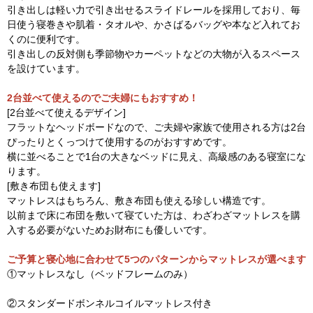
引き出しは軽い力で引き出せるスライドレールを採用しており、毎
日使う寝巻きや肌着・タオルや、かさばるバッグや本など入れてお
くのに便利です。
引き出しの反対側も季節物やカーペットなどの大物が入るスペース
を設けています。
2台並べて使えるのでご夫婦にもおすすめ！
[2台並べて使えるデザイン]
フラットなヘッドボードなので、ご夫婦や家族で使用される方は2台
ぴったりとくっつけて使用するのがおすすめです。
横に並べることで1台の大きなベッドに見え、高級感のある寝室にな
ります。
[敷き布団も使えます]
マットレスはもちろん、敷き布団も使える珍しい構造です。
以前まで床に布団を敷いて寝ていた方は、わざわざマットレスを購
入する必要がないためお財布にも優しいです。
ご予算と寝心地に合わせて5つのパターンからマットレスが選べます
①マットレスなし（ベッドフレームのみ）
②スタンダードボンネルコイルマットレス付き