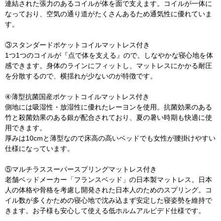
連結された張力のあるコイルが体を面で支えます。コイルが一体に
なっており、空気の通り道がたくさんあるため通気性に優れていま
す。
③スタンダードポケットコイルマットレス付き
1つ1つのコイルが『点で体を支える』ので、しなやかな寝心地を体
感できます。身体のラインにフィットし、マットレスにかかる耐圧
を分散するので、横揺れが少ないのが特徴です。
④薄型抗菌国産ポケットコイルマットレス付き
側地には吸湿性・放湿性に優れたレーヨンを使用。抗菌効果のある
竹と殺菌効果のある銀が配合されており、夏の暑い時期も快適に使
用できます。
厚みは10cmと薄型なので床高の高いベッドでも女性が腰掛けやすい
仕様になっています。
⑤マルチラススーパースプリングマットレス付き
老舗ベッドメーカー「フランスベッド」の日本製マットレス。日本
人の体格や骨格を考慮し開発された日本人のためのスプリング。コ
イル数が多くかための寝心地で沈み込まず安定した寝姿勢を維持で
きます。お子様も安心して使える低ホルムアルビデド仕様です。