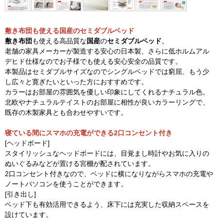
敷き布団も使える国産のセミダブルベッド
敷き布団
も使える高品質な
国産
の
セミダブルベッド
。
老舗の家具メーカーが製造する安心の日本製、さらに低ホルムアル
デヒド仕様なのでお子様でも使える安心安全の品質です。
本製品はセミダブルサイズなのでシングルベッドでは窮屈、もう少
し広々と寛ぎたいといった方におすすめです。
カラーはお部屋の雰囲気を優しい印象にしてくれるナチュラル色。
北欧やナチュラルテイストのお部屋に相性が良いカラーリングで、
既存の木製家具とも合わせやすいです。
寝ている間にスマホの充電ができる2口コンセント付き
[ヘッドボード]
スタイリッシュなヘッドボードには、目覚まし時計やお気に入りの
ぬいぐるみなどが置ける宮棚が配されています。
2口コンセント付きなので、ベッドに横になりながらスマホの充電や
ノートパソコンを使うことができます。
[引き出し]
ベッド下も有効活用できるよう、床下には充実した収納スペースを
設けています。