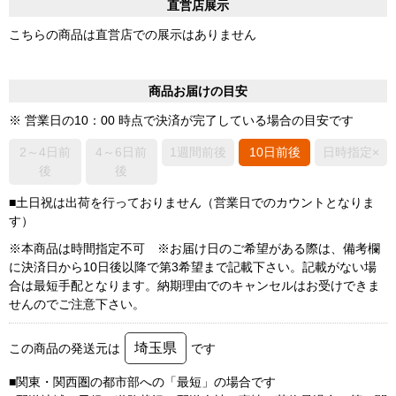
直営店展示
こちらの商品は直営店での展示はありません
商品お届けの目安
※ 営業日の10：00 時点で決済が完了している場合の目安です
2～4日前
4～6日前
1週間前後
10日前後
日時指定×
後
後
■土日祝は出荷を行っておりません（営業日でのカウントとなりま
す）
※本商品は時間指定不可 ※お届け日のご希望がある際は、備考欄
に決済日から10日後以降で第3希望まで記載下さい。記載がない場
合は最短手配となります。納期理由でのキャンセルはお受けできま
せんのでご注意下さい。
埼玉県
この商品の発送元は
です
■関東・関西圏の都市部への「最短」の場合です