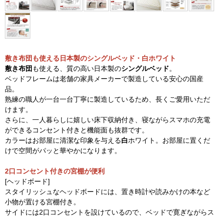
敷き布団も使える日本製のシングルベッド・白ホワイト
敷き布団
も使える、質の高い日本製の
シングルベッド
。
ベッドフレームは老舗の家具メーカーで製造している安心の国産
品。
熟練の職人が一台一台丁寧に製造しているため、長くご愛用いただ
けます。
さらに、一人暮らしに嬉しい床下収納付き、寝ながらスマホの充電
ができるコンセント付きと機能面も抜群です。
カラーはお部屋に清潔な印象を与える
白
ホワイト。お部屋に置くだ
けで空間がパッと華やかになります。
2口コンセント付きの宮棚が便利
[ヘッドボード]
スタイリッシュなヘッドボードには、置き時計や読みかけの本など
小物が置ける宮棚付き。
サイドには2口コンセントを設けているので、ベッドで寛ぎながらス