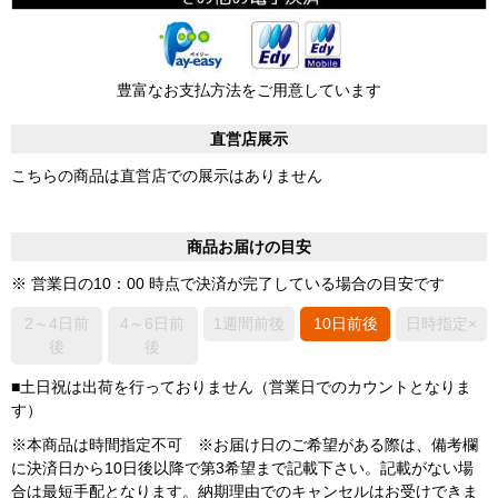
豊富なお支払方法をご用意しています
直営店展示
こちらの商品は直営店での展示はありません
商品お届けの目安
※ 営業日の10：00 時点で決済が完了している場合の目安です
2～4日前
4～6日前
1週間前後
10日前後
日時指定×
後
後
■土日祝は出荷を行っておりません（営業日でのカウントとなりま
す）
※本商品は時間指定不可 ※お届け日のご希望がある際は、備考欄
に決済日から10日後以降で第3希望まで記載下さい。記載がない場
合は最短手配となります。納期理由でのキャンセルはお受けできま