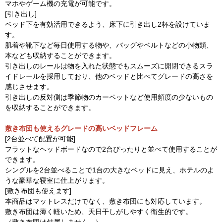
マホやゲーム機の充電が可能です。
[引き出し]
ベッド下を有効活用できるよう、床下に引き出し2杯を設けていま
す。
肌着や靴下など毎日使用する物や、バッグやベルトなどの小物類、
本なども収納することができます。
引き出しのレールは物を入れた状態でもスムーズに開閉できるスラ
イドレールを採用しており、他のベッドと比べてグレードの高さを
感じさせます。
引き出しの反対側は季節物のカーペットなど使用頻度の少ないもの
を収納することができます。
敷き布団も使えるグレードの高いベッドフレーム
[2台並べて配置が可能]
フラットなヘッドボードなので2台ぴったりと並べて使用することが
できます。
シングルを2台並べることで1台の大きなベッドに見え、ホテルのよ
うな豪華な寝室に仕上がります。
[敷き布団も使えます]
本商品はマットレスだけでなく、敷き布団にも対応しています。
敷き布団は薄く軽いため、天日干しがしやすく衛生的です。
（敷き布団は付属しません。）