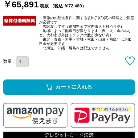
￥65,891
税抜 （税込 ￥72,480）
・画像内の配送条件に関する規約(1)(2)(3)の確認とご同意
が必要です
・玄関渡しです（追加料金で室内搬入も対応可能）
・地域によって配送日が異なります（例…火・金のみな
ど、大都市以外はトラックの数が少ない為）
・東北（青森・岩手・宮城・秋田・山形・福島）は追加
料金が必要です
・北海道・沖縄・離島へは配送できません
数量：
カートに入れる