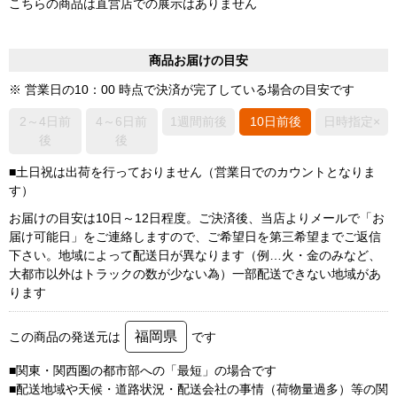
こちらの商品は直営店での展示はありません
商品お届けの目安
※ 営業日の10：00 時点で決済が完了している場合の目安です
2～4日前
4～6日前
1週間前後
10日前後
日時指定×
後
後
■土日祝は出荷を行っておりません（営業日でのカウントとなりま
す）
お届けの目安は10日～12日程度。ご決済後、当店よりメールで「お
届け可能日」をご連絡しますので、ご希望日を第三希望までご返信
下さい。地域によって配送日が異なります（例…火・金のみなど、
大都市以外はトラックの数が少ない為）一部配送できない地域があ
ります
福岡県
この商品の発送元は
です
■関東・関西圏の都市部への「最短」の場合です
■配送地域や天候・道路状況・配送会社の事情（荷物量過多）等の関