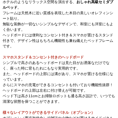
ホテルのようなリラックス空間を演出する、
おしゃれ高級セミダブ
ルベッド
。
フレームは天然木に近い質感を表現した木目の美しいオレフィンシ
ート貼り。
無駄な装飾が一切ないシンプルなデザインで、和室にも洋室にもよ
く合います。
ヘッドボードには便利なコンセント付き＆スマホが置けるスタンド
付きで、デザイン性はもちろん機能性も兼ね備えたベッドフレーム
です。
スマホスタンド＆コンセント付きのヘッドボード
シンプルで高さのあるヘッドボードは見た目がお洒落なだけでな
く、座った時に背もたれにもなり実用的です。
また、ヘッドボードの上部には溝があり、スマホが置ける仕様にな
っています。
さらにスマホの充電ができるコンセントも付いており機能性抜群！
ヘッドボードの上部は左右に付け替えが可能です。
ベッド下は高さ11cmとお掃除ロボットも通る高さ設計で、いつでも
清潔な状態を保つことができます。
様々なレイアウトができるサイドパネル（オプション）