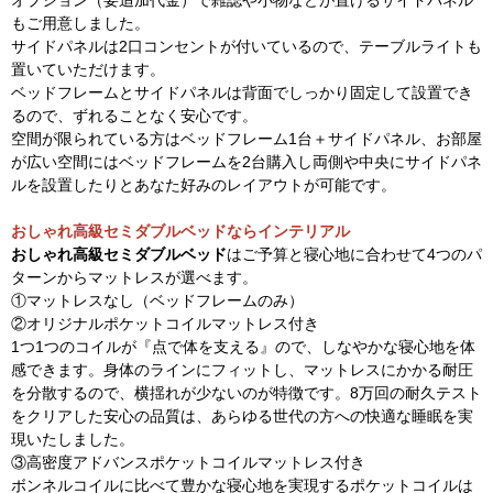
オプション（要追加代金）で雑誌や小物などが置けるサイドパネル
もご用意しました。
サイドパネルは2口コンセントが付いているので、テーブルライトも
置いていただけます。
ベッドフレームとサイドパネルは背面でしっかり固定して設置でき
るので、ずれることなく安心です。
空間が限られている方はベッドフレーム1台＋サイドパネル、お部屋
が広い空間にはベッドフレームを2台購入し両側や中央にサイドパネ
ルを設置したりとあなた好みのレイアウトが可能です。
おしゃれ高級セミダブルベッドならインテリアル
おしゃれ高級セミダブルベッド
はご予算と寝心地に合わせて4つのパ
ターンからマットレスが選べます。
①マットレスなし（ベッドフレームのみ）
②オリジナルポケットコイルマットレス付き
1つ1つのコイルが『点で体を支える』ので、しなやかな寝心地を体
感できます。身体のラインにフィットし、マットレスにかかる耐圧
を分散するので、横揺れが少ないのが特徴です。8万回の耐久テスト
をクリアした安心の品質は、あらゆる世代の方への快適な睡眠を実
現いたしました。
③高密度アドバンスポケットコイルマットレス付き
ボンネルコイルに比べて豊かな寝心地を実現するポケットコイルは