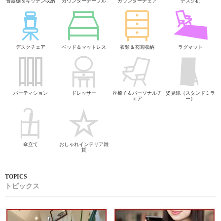
食器棚＆キッチン収納
カウンターテーブル
カウンターチェア
デスク机
デスクチェア
ベッド＆マットレス
衣類＆玄関収納
ラグマット
パーティション
ドレッサー
座椅子＆パーソナルチ
姿見鏡（スタンドミラ
ェア
ー）
傘立て
おしゃれインテリア雑
貨
トピックス