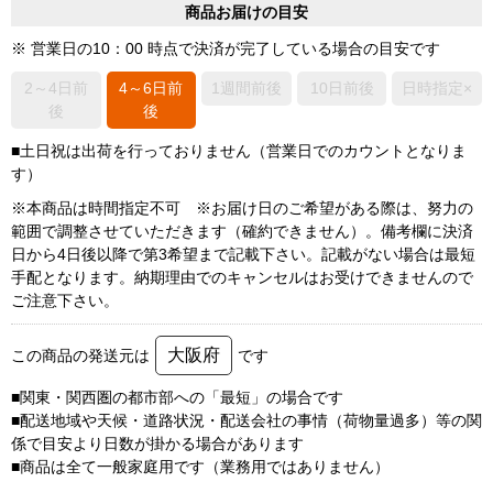
商品お届けの目安
※ 営業日の10：00 時点で決済が完了している場合の目安です
2～4日前
4～6日前
1週間前後
10日前後
日時指定×
後
後
■土日祝は出荷を行っておりません（営業日でのカウントとなりま
す）
※本商品は時間指定不可 ※お届け日のご希望がある際は、努力の
範囲で調整させていただきます（確約できません）。備考欄に決済
日から4日後以降で第3希望まで記載下さい。記載がない場合は最短
手配となります。納期理由でのキャンセルはお受けできませんので
ご注意下さい。
大阪府
この商品の発送元は
です
■関東・関西圏の都市部への「最短」の場合です
■配送地域や天候・道路状況・配送会社の事情（荷物量過多）等の関
係で目安より日数が掛かる場合があります
■商品は全て一般家庭用です（業務用ではありません）