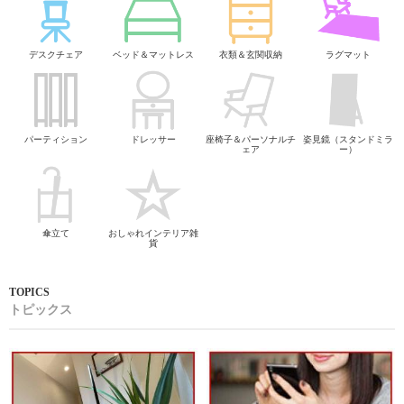
デスクチェア
ベッド＆マットレス
衣類＆玄関収納
ラグマット
パーティション
ドレッサー
座椅子＆パーソナルチ
姿見鏡（スタンドミラ
ェア
ー）
傘立て
おしゃれインテリア雑
貨
トピックス