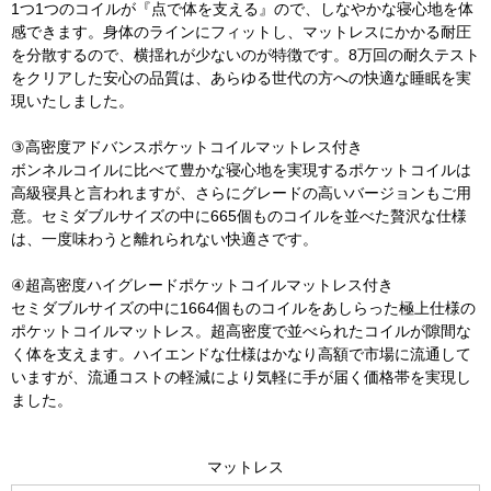
1つ1つのコイルが『点で体を支える』ので、しなやかな寝心地を体
感できます。身体のラインにフィットし、マットレスにかかる耐圧
を分散するので、横揺れが少ないのが特徴です。8万回の耐久テスト
をクリアした安心の品質は、あらゆる世代の方への快適な睡眠を実
現いたしました。
③高密度アドバンスポケットコイルマットレス付き
ボンネルコイルに比べて豊かな寝心地を実現するポケットコイルは
高級寝具と言われますが、さらにグレードの高いバージョンもご用
意。セミダブルサイズの中に665個ものコイルを並べた贅沢な仕様
は、一度味わうと離れられない快適さです。
④超高密度ハイグレードポケットコイルマットレス付き
セミダブルサイズの中に1664個ものコイルをあしらった極上仕様の
ポケットコイルマットレス。超高密度で並べられたコイルが隙間な
く体を支えます。ハイエンドな仕様はかなり高額で市場に流通して
いますが、流通コストの軽減により気軽に手が届く価格帯を実現し
ました。
マットレス