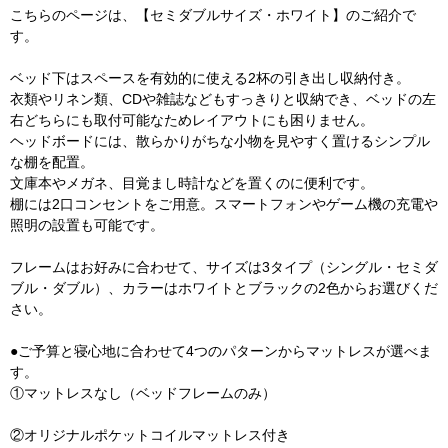
こちらのページは、【セミダブルサイズ・ホワイト】のご紹介で
す。
ベッド下はスペースを有効的に使える2杯の引き出し収納付き。
衣類やリネン類、CDや雑誌などもすっきりと収納でき、ベッドの左
右どちらにも取付可能なためレイアウトにも困りません。
ヘッドボードには、散らかりがちな小物を見やすく置けるシンプル
な棚を配置。
文庫本やメガネ、目覚まし時計などを置くのに便利です。
棚には2口コンセントをご用意。スマートフォンやゲーム機の充電や
照明の設置も可能です。
フレームはお好みに合わせて、サイズは3タイプ（シングル・セミダ
ブル・ダブル）、カラーはホワイトとブラックの2色からお選びくだ
さい。
●ご予算と寝心地に合わせて4つのパターンからマットレスが選べま
す。
①マットレスなし（ベッドフレームのみ）
②オリジナルポケットコイルマットレス付き