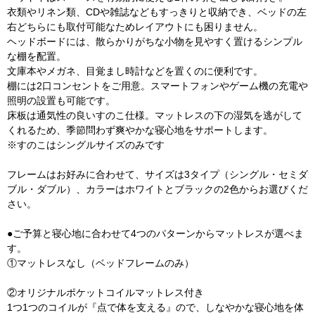
衣類やリネン類、CDや雑誌などもすっきりと収納でき、ベッドの左
右どちらにも取付可能なためレイアウトにも困りません。
ヘッドボードには、散らかりがちな小物を見やすく置けるシンプル
な棚を配置。
文庫本やメガネ、目覚まし時計などを置くのに便利です。
棚には2口コンセントをご用意。スマートフォンやゲーム機の充電や
照明の設置も可能です。
床板は通気性の良いすのこ仕様。マットレスの下の湿気を逃がして
くれるため、季節問わず爽やかな寝心地をサポートします。
※すのこはシングルサイズのみです
フレームはお好みに合わせて、サイズは3タイプ（シングル・セミダ
ブル・ダブル）、カラーはホワイトとブラックの2色からお選びくだ
さい。
●ご予算と寝心地に合わせて4つのパターンからマットレスが選べま
す。
①マットレスなし（ベッドフレームのみ）
②オリジナルポケットコイルマットレス付き
1つ1つのコイルが『点で体を支える』ので、しなやかな寝心地を体