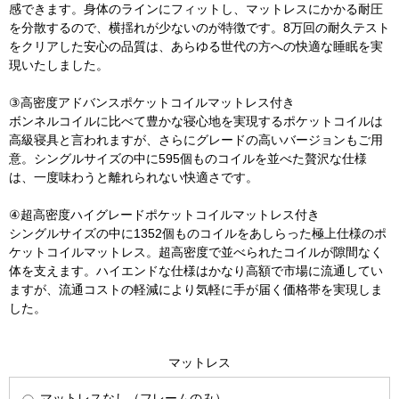
感できます。身体のラインにフィットし、マットレスにかかる耐圧
を分散するので、横揺れが少ないのが特徴です。8万回の耐久テスト
をクリアした安心の品質は、あらゆる世代の方への快適な睡眠を実
現いたしました。
③高密度アドバンスポケットコイルマットレス付き
ボンネルコイルに比べて豊かな寝心地を実現するポケットコイルは
高級寝具と言われますが、さらにグレードの高いバージョンもご用
意。シングルサイズの中に595個ものコイルを並べた贅沢な仕様
は、一度味わうと離れられない快適さです。
④超高密度ハイグレードポケットコイルマットレス付き
シングルサイズの中に1352個ものコイルをあしらった極上仕様のポ
ケットコイルマットレス。超高密度で並べられたコイルが隙間なく
体を支えます。ハイエンドな仕様はかなり高額で市場に流通してい
ますが、流通コストの軽減により気軽に手が届く価格帯を実現しま
した。
マットレス
マットレスなし（フレームのみ）