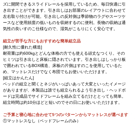
ズに開閉できるスライドレールを採用しているため、毎日快適に引
き出すことができます。引き出しはお部屋のレイアウトに合わせて
左右取り付けが可能。引き出しの反対側は季節物のラグやスーツケ
ースなど使用頻度の低いものを収納するのに便利。長物の収納は通
気性の良いすのこ仕様なので、湿気がこもりにくく安心です。
組立が苦手な方にもおすすめな簡単組立品
[耐久性に優れた構造]
耐荷重は約600kgとどんな体格の方でも使える頑丈なつくり。その
ヒミツは引き出しと床板に隠されています。引き出しはしっかり板
で囲われているBOX構造、床板の片側はすのこを使用しているた
め、マットレスだけでなく布団でもお使いいただけます。
[組立はかんたん]
ベッドの組立と聞くとネジがいっぱいあって大変といったイメージ
がありますが、本製品は誰でも組立られるよう引き出し・ヘッドボ
ードは完成品でサイドフレームを組み立てるだけととっても簡単。
組立時間は約10分ほどと短いのでその日にお使いいただけます。
ご予算と寝心地に合わせて5つのパターンからマットレスが選べます
①マットレスなし（ベッドフレームのみ）