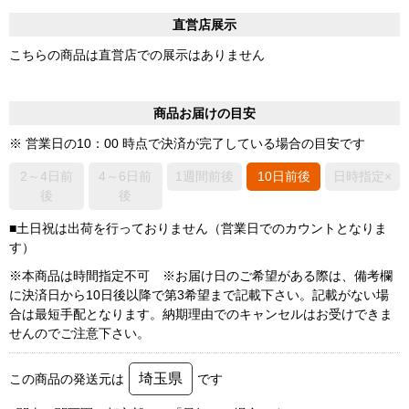
直営店展示
こちらの商品は直営店での展示はありません
商品お届けの目安
※ 営業日の10：00 時点で決済が完了している場合の目安です
2～4日前
4～6日前
1週間前後
10日前後
日時指定×
後
後
■土日祝は出荷を行っておりません（営業日でのカウントとなりま
す）
※本商品は時間指定不可 ※お届け日のご希望がある際は、備考欄
に決済日から10日後以降で第3希望まで記載下さい。記載がない場
合は最短手配となります。納期理由でのキャンセルはお受けできま
せんのでご注意下さい。
埼玉県
この商品の発送元は
です