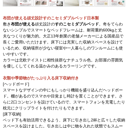
布団が使える頑丈設計すのこセミダブルベッド日本製
敷き
布団が使える
頑丈設計の
すのこセミダブルベッド
。奇をてらわ
ないシンプルでスマートなベッドフレームは、耐荷重約600kgと丈
夫なつくりが魅力的。大正13年創業の老舗メーカーによる国産品で
長くご愛用いただけます。床下には充実した収納スペースを設けて
いるため、収納場所が少ない寝室や一人暮らしのワンルームにも使
いやすいです。
カラーは北欧テイストに相性抜群なナチュラル色。お部屋の雰囲気
を優しくしてくれる温かみのあるカラーリングです。
衣類や季節物がたっぷり入る床下収納付き
[ヘッドボード]
スマートなデザインの中にもしっかり機能を盛り込んだヘッドボー
ド。棚があるのでスマホや目覚まし時計を置くことができます。さ
らに2口コンセントを設けているので、スマートフォンを充電したり
枕元にクリップライトを付けたりもできます。
[床下収納]
ベッド下も有効活用できるよう、床下に引き出し2杯と広々した収納
スペースを設けました。引き出しは中に物を入れた状態でもスムー