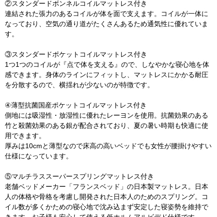
②スタンダードボンネルコイルマットレス付き
連結された張力のあるコイルが体を面で支えます。コイルが一体に
なっており、空気の通り道がたくさんあるため通気性に優れていま
す。
③スタンダードポケットコイルマットレス付き
1つ1つのコイルが『点で体を支える』ので、しなやかな寝心地を体
感できます。身体のラインにフィットし、マットレスにかかる耐圧
を分散するので、横揺れが少ないのが特徴です。
④薄型抗菌国産ポケットコイルマットレス付き
側地には吸湿性・放湿性に優れたレーヨンを使用。抗菌効果のある
竹と殺菌効果のある銀が配合されており、夏の暑い時期も快適に使
用できます。
厚みは10cmと薄型なので床高の高いベッドでも女性が腰掛けやすい
仕様になっています。
⑤マルチラススーパースプリングマットレス付き
老舗ベッドメーカー「フランスベッド」の日本製マットレス。日本
人の体格や骨格を考慮し開発された日本人のためのスプリング。コ
イル数が多くかための寝心地で沈み込まず安定した寝姿勢を維持で