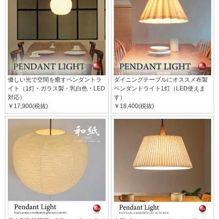
優しい光で空間を癒すペンダントラ
ダイニングテーブルにオススメ布製
イト（1灯・ガラス製・乳白色・LED
ペンダントライト1灯（LED使えま
対応）
す）
￥17,900(税抜)
￥18,400(税抜)