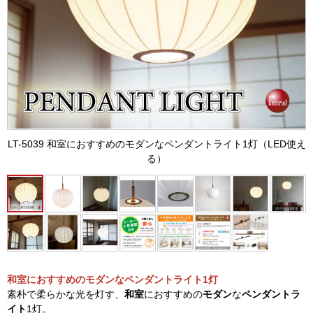
LT-5039 和室におすすめのモダンなペンダントライト1灯（LED使え
る）
和室におすすめのモダンなペンダントライト1灯
素朴で柔らかな光を灯す、
和室
におすすめの
モダン
な
ペンダントラ
イト
1灯。