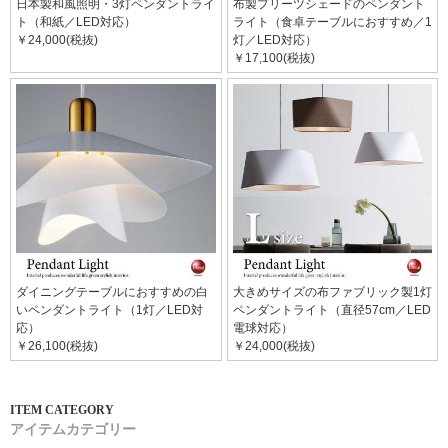
日本製和風照明・3灯ペンダントライ
布製プリーツシェードのペンダント
ト（和紙／LED対応）
ライト（食卓テーブルにおすすめ／1
￥24,000(税抜)
灯／LED対応）
￥17,100(税抜)
ダイニングテーブルにおすすめの白
大きめサイズの布ファブリック製1灯
いペンダントライト（1灯／LED対
ペンダントライト（直径57cm／LED
応）
電球対応）
￥26,100(税抜)
￥24,000(税抜)
アイテムカテゴリー