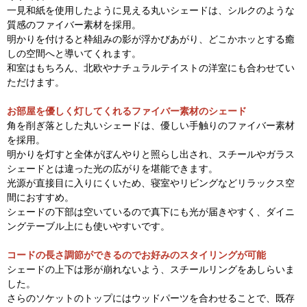
一見和紙を使用したように見える丸いシェードは、シルクのような
質感のファイバー素材を採用。
明かりを付けると枠組みの影が浮かびあがり、どこかホッとする癒
しの空間へと導いてくれます。
和室はもちろん、北欧やナチュラルテイストの洋室にも合わせてい
ただけます。
お部屋を優しく灯してくれるファイバー素材のシェード
角を削ぎ落とした丸いシェードは、優しい手触りのファイバー素材
を採用。
明かりを灯すと全体がぼんやりと照らし出され、スチールやガラス
シェードとは違った光の広がりを堪能できます。
光源が直接目に入りにくいため、寝室やリビングなどリラックス空
間におすすめ。
シェードの下部は空いているので真下にも光が届きやすく、ダイニ
ングテーブル上にも使いやすいです。
コードの長さ調節ができるのでお好みのスタイリングが可能
シェードの上下は形が崩れないよう、スチールリングをあしらいま
した。
さらのソケットのトップにはウッドパーツを合わせることで、既存