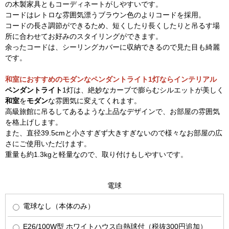
の木製家具ともコーディネートがしやすいです。
コードはレトロな雰囲気漂うブラウン色のよりコードを採用。
コードの長さ調節ができるため、短くしたり長くしたりと吊るす場
所に合わせてお好みのスタイリングができます。
余ったコードは、シーリングカバーに収納できるので見た目も綺麗
です。
和室におすすめのモダンなペンダントライト1灯ならインテリアル
ペンダントライト
1灯は、絶妙なカーブで膨らむシルエットが美しく
和室
を
モダン
な雰囲気に変えてくれます。
高級旅館に吊るしてあるような上品なデザインで、お部屋の雰囲気
を格上げします。
また、直径39.5cmと小さすぎず大きすぎないので様々なお部屋の広
さにご使用いただけます。
重量も約1.3kgと軽量なので、取り付けもしやすいです。
電球
電球なし（本体のみ）
E26/100W型 ホワイトハウス白熱球付（税抜300円追加）