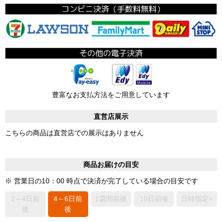
豊富なお支払方法をご用意しています
直営店展示
こちらの商品は直営店での展示はありません
商品お届けの目安
※ 営業日の10：00 時点で決済が完了している場合の目安です
2～4日前
4～6日前
1週間前後
10日前後
日時指定×
後
後