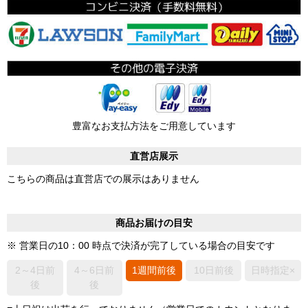
豊富なお支払方法をご用意しています
直営店展示
こちらの商品は直営店での展示はありません
商品お届けの目安
※ 営業日の10：00 時点で決済が完了している場合の目安です
2～4日前
4～6日前
1週間前後
10日前後
日時指定×
後
後