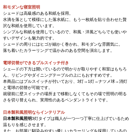
和モダンな寝室照明
シェードは高級感のある和紙を採用。
水滴を落として模様にした落水紙に、もう一枚紙を貼り合わせた贅
沢な和紙を使用しています。
シンプルな和紙を使用しているので、和風・洋風どちらでも使いや
すいデザインも魅力的です。
シェードの周りにはヒゴが細かく巻かれ、和モダンな雰囲気に。
落ち着いたカラーリングで温かみのある空間を演出します。
電球切替ができるプルスイッチ付き
シェ―ドの下方は開いているので明かりが取りやすく和室はもちろ
ん、リビングやダイニングテーブルの上にもおすすめです。
本商品にはプルスイッチが付いており、3灯→1灯→ナツメ球→消灯
と電球の切替が可能です。
就寝前に壁スイッチの場所まで移動しなくてもその場で照明の明る
さを切り替えられ、実用性のあるペンダントライトです。
日本製和風照明ならインテリアル
日本製和風照明
3灯タイプは職人が一つ一つ丁寧に仕上げているため
温もりを感じさせます。
また、お部屋に馴染みやすい優しいカラーリングを採用しているの