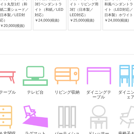
イト丸型1灯（和
3灯ペンダントラ
イト・リビング用
和風ペンダントラ
紙二重シェード／
イト（和紙／LED
3灯（日本製／
イト（LED対応／
日本製／LED対
対応）
LED対応）
日本製）ホワイト
応）
￥24,000(税抜)
￥25,000(税抜)
￥24,000(税抜)
￥20,000(税抜)
テーブル
テレビ台
リビング収納
ダイニングテ
ダイニ
ーブル
ェ
＆玄関収
ラグマット
パーティショ
ドレッサー
座椅子