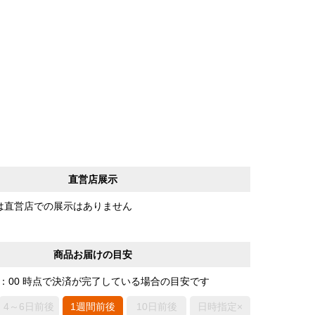
直営店展示
は直営店での展示はありません
商品お届けの目安
0：00 時点で決済が完了している場合の目安です
4～6日前後
1週間前後
10日前後
日時指定×