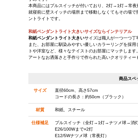
本商品にはプルスイッチが付いており、2灯→1灯→常
就寝前に壁スイッチの場所まで移動しなくてもその場で
ントライトです。
和紙ペンダントライト大きいサイズならインテリアル
和紙ペンダントライト大きい
サイズは職人が一つ一つ丁
また、お部屋に馴染みやすい優しいカラーリングを採用
トや洋室など、様々なテイストのお部屋にマッチします
アートなお洒落さと手作りで作られた高いクオリティー
商品スペ
サイズ
直径60cm、高さ57cm
コードの長さ：約50cm（ブラック）
材質
和紙、スチール
仕様補足
プルスイッチ（全灯→1灯→ナツメ球→消
E26/100Wまで×2灯
E12/5Wナツメ球（常夜灯）