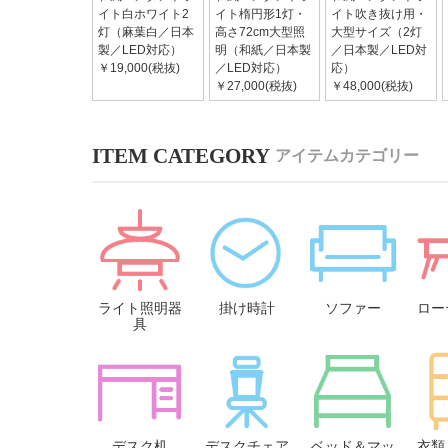
イト白ホワイト2
イト楕円形1灯・
イト吹き抜け用・
灯（麻葉白／日本
高さ72cm大型照
大型サイズ（2灯
製／LED対応）
明（和紙／日本製
／日本製／LED対
￥19,000(税抜)
／LED対応）
応）
￥27,000(税抜)
￥48,000(税抜)
アイテムカテゴリー
ライト照明器
掛け時計
ソファー
ロー
具
デスク机
デスクチェア
ベッド＆マッ
衣類