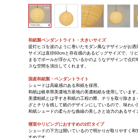
和紙製ペンダントライト・大きいサイズ
提灯ヒゴを波のように巻いたモダン風なデザインがお洒
サイズは直径60cmと存在感のあるビッグサイズで、リ
まるでボールが浮かんでいるかのようなデザインで点灯
スな空間を演出してくれます。
国産和紙製・ペンダントライト
シェードは高級感のある和紙を採用。
和紙は岐阜県美濃地方産地の美濃粕紙を使用しています
美濃粕紙とは手すき和紙の工程の際、チリを取り除きま
ざとチリを残して紙のデザインにしているので、味わい
和紙シェードの柔らかな曲線の美しさと迫力のあるサイ
寝室やリビングにおすすめの2灯タイプ
シェ―ドの下方は開いているので明かりが取りやすく和
すめです。