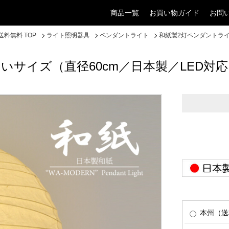
商品一覧
お買い物ガイド
お問
料無料 TOP
ライト照明器具
ペンダントライト
和紙製2灯ペンダントライ
いサイズ（直径60cm／日本製／LED対応
本州（送