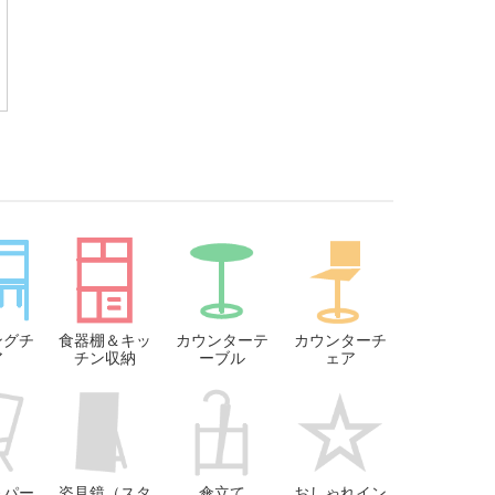
ングチ
食器棚＆キッ
カウンターテ
カウンターチ
ア
チン収納
ーブル
ェア
＆パー
姿見鏡（スタ
傘立て
おしゃれイン