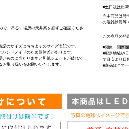
■土日祝は出
※本商品は時
の混雑状況等
ので、吊るす場所の天井高を必ずご確認くださ
この商品の発
表記のサイズはおおよそのサイズ表記です。
■関東・関西
どハンドメイドのため個体差があります。
■配送地域や
硬いものに当たりますと和紙シェードが破れてし
で目安より日
なお取り扱いをお願いいたします。
■商品は全て