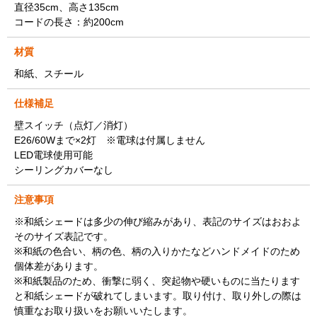
直径35cm、高さ135cm
コードの長さ：約200cm
材質
和紙、スチール
仕様補足
壁スイッチ（点灯／消灯）
E26/60Wまで×2灯 ※電球は付属しません
LED電球使用可能
シーリングカバーなし
注意事項
※和紙シェードは多少の伸び縮みがあり、表記のサイズはおおよ
そのサイズ表記です。
※和紙の色合い、柄の色、柄の入りかたなどハンドメイドのため
個体差があります。
※和紙製品のため、衝撃に弱く、突起物や硬いものに当たります
と和紙シェードが破れてしまいます。取り付け、取り外しの際は
慎重なお取り扱いをお願いいたします。