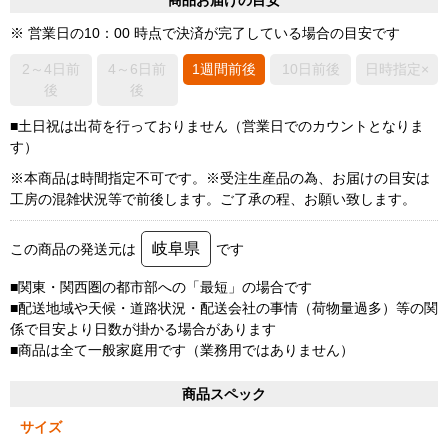
商品お届けの目安
※ 営業日の10：00 時点で決済が完了している場合の目安です
2～4日前
4～6日前
1週間前後
10日前後
日時指定×
後
後
■土日祝は出荷を行っておりません（営業日でのカウントとなりま
す）
※本商品は時間指定不可です。※受注生産品の為、お届けの目安は
工房の混雑状況等で前後します。ご了承の程、お願い致します。
岐阜県
この商品の発送元は
です
■関東・関西圏の都市部への「最短」の場合です
■配送地域や天候・道路状況・配送会社の事情（荷物量過多）等の関
係で目安より日数が掛かる場合があります
■商品は全て一般家庭用です（業務用ではありません）
商品スペック
サイズ