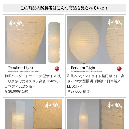
この商品の閲覧者はこんな商品も見られています
和風ペンダントライト大型サイズ2灯
和風ペンダントライト楕円形1灯・高
（吹き抜けにオススメ高さ124cm／
さ72cm大型照明（和紙／日本製／
日本製／LED対応）
LED対応）
￥36,000(税抜)
￥27,000(税抜)