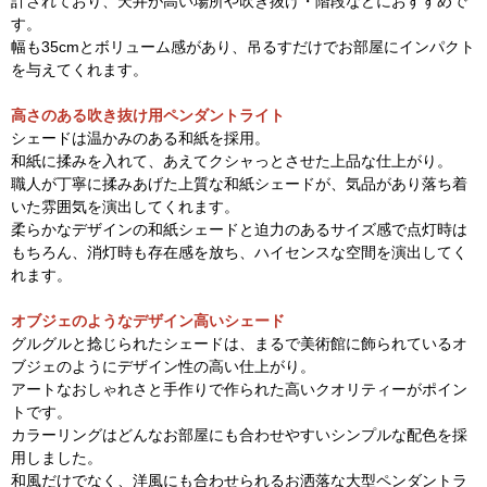
計されており、天井が高い場所や吹き抜け・階段などにおすすめで
す。
幅も35cmとボリューム感があり、吊るすだけでお部屋にインパクト
を与えてくれます。
高さのある吹き抜け用ペンダントライト
シェードは温かみのある和紙を採用。
和紙に揉みを入れて、あえてクシャっとさせた上品な仕上がり。
職人が丁寧に揉みあげた上質な和紙シェードが、気品があり落ち着
いた雰囲気を演出してくれます。
柔らかなデザインの和紙シェードと迫力のあるサイズ感で点灯時は
もちろん、消灯時も存在感を放ち、ハイセンスな空間を演出してく
れます。
オブジェのようなデザイン高いシェード
グルグルと捻じられたシェードは、まるで美術館に飾られているオ
ブジェのようにデザイン性の高い仕上がり。
アートなおしゃれさと手作りで作られた高いクオリティーがポイン
トです。
カラーリングはどんなお部屋にも合わせやすいシンプルな配色を採
用しました。
和風だけでなく、洋風にも合わせられるお洒落な大型ペンダントラ