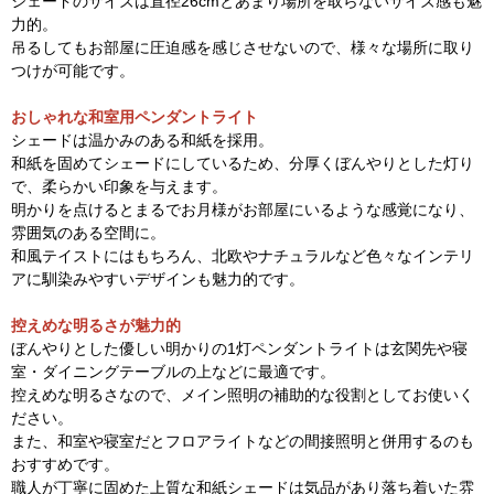
シェードのサイズは直径26cmとあまり場所を取らないサイズ感も魅
力的。
吊るしてもお部屋に圧迫感を感じさせないので、様々な場所に取り
つけが可能です。
おしゃれな和室用ペンダントライト
シェードは温かみのある和紙を採用。
和紙を固めてシェードにしているため、分厚くぼんやりとした灯り
で、柔らかい印象を与えます。
明かりを点けるとまるでお月様がお部屋にいるような感覚になり、
雰囲気のある空間に。
和風テイストにはもちろん、北欧やナチュラルなど色々なインテリ
アに馴染みやすいデザインも魅力的です。
控えめな明るさが魅力的
ぼんやりとした優しい明かりの1灯ペンダントライトは玄関先や寝
室・ダイニングテーブルの上などに最適です。
控えめな明るさなので、メイン照明の補助的な役割としてお使いく
ださい。
また、和室や寝室だとフロアライトなどの間接照明と併用するのも
おすすめです。
職人が丁寧に固めた上質な和紙シェードは気品があり落ち着いた雰