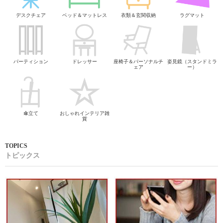
デスクチェア
ベッド＆マットレス
衣類＆玄関収納
ラグマット
パーティション
ドレッサー
座椅子＆パーソナルチ
姿見鏡（スタンドミラ
ェア
ー）
傘立て
おしゃれインテリア雑
貨
トピックス