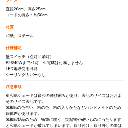
サイズ
直径26cm、高さ25cm
コードの長さ：約50cm
材質
和紙、スチール
仕様補足
壁スイッチ（点灯／消灯）
E26/40Wまで×1灯 ※電球は付属しません
LED電球使用可能
シーリングカバーなし
注意事項
※和紙シェードは多少の伸び縮みがあり、表記のサイズはおおよ
そのサイズ表記です。
※和紙の色合い、柄の色、柄の入りかたなどハンドメイドのため
個体差があります。
※和紙製品のため、衝撃に弱く、突起物や硬いものに当たります
と和紙シェードが破れてしまいます。取り付け、取り外しの際は