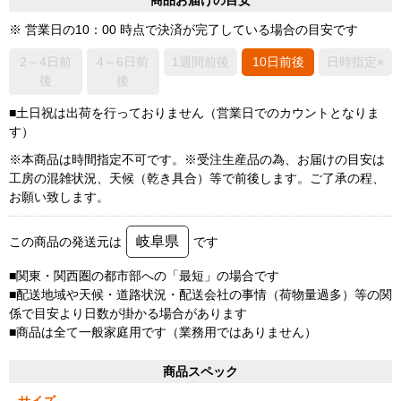
商品お届けの目安
※ 営業日の10：00 時点で決済が完了している場合の目安です
2～4日前
4～6日前
1週間前後
10日前後
日時指定×
後
後
■土日祝は出荷を行っておりません（営業日でのカウントとなりま
す）
※本商品は時間指定不可です。※受注生産品の為、お届けの目安は
工房の混雑状況、天候（乾き具合）等で前後します。ご了承の程、
お願い致します。
岐阜県
この商品の発送元は
です
■関東・関西圏の都市部への「最短」の場合です
■配送地域や天候・道路状況・配送会社の事情（荷物量過多）等の関
係で目安より日数が掛かる場合があります
■商品は全て一般家庭用です（業務用ではありません）
商品スペック