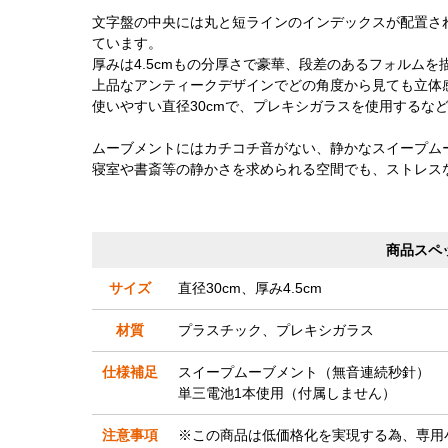
文字盤の中央には丸と短ラインのインデックスが配置さ
ています。
厚みは4.5cmもの分厚さで豪華、段差のあるフォルム
上品なアンティークデザインでどの角度から見ても立体
使いやすい直径30cmで、プレキシガラスを使用するな
ムーブメントにはカチコチ音がない、静かなスイープム
寝室や書斎等の静かさを求められる空間でも、ストレス
商品スペ
サイズ
直径30cm、厚み4.5cm
材質
プラスチック、プレキシガラス
仕様補足
スイープムーブメント（無音連続秒針）
単三電池1本使用（付属しません）
注意事項
※この商品は低価格化を実現する為、専用