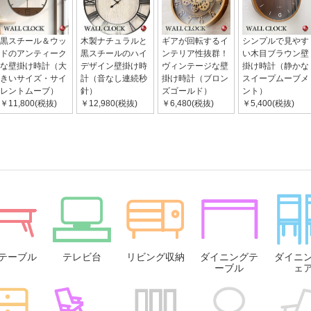
黒スチール＆ウッ
木製ナチュラルと
ギアが回転するイ
シンプルで見やす
ドのアンティーク
黒スチールのハイ
ンテリア性抜群！
い木目ブラウン壁
な壁掛け時計（大
デザイン壁掛け時
ヴィンテージな壁
掛け時計（静かな
きいサイズ・サイ
計（音なし連続秒
掛け時計（ブロン
スイープムーブメ
レントムーブ）
針）
ズゴールド）
ント）
￥11,800(税抜)
￥12,980(税抜)
￥6,480(税抜)
￥5,400(税抜)
テーブル
テレビ台
リビング収納
ダイニングテ
ダイニ
ーブル
ェ