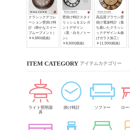
クラシックデコレ
壁掛け時計スタイ
高品質ブラウン壁
ーション壁掛け時
リッシュ＆エレガ
掛け電波時計（落
計（静かなスイー
ントデザイン
ち着いたクラッシ
プムーブメント）
（黒・白モノトー
ックデザイン＆曲
￥4,980(税抜)
ン）
げガラス加工）
￥8,600(税抜)
￥11,500(税抜)
アイテムカテゴリー
ライト照明器
掛け時計
ソファー
ロー
具