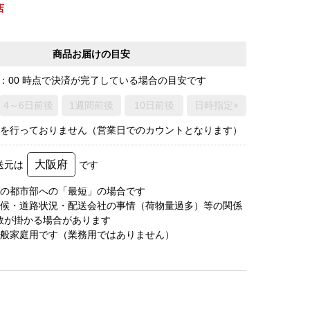
店
商品お届けの目安
0：00 時点で決済が完了している場合の目安です
4～6日前後
1週間前後
10日前後
日時指定×
荷を行っておりません（営業日でのカウントとなります）
大阪府
送元は
です
圏の都市部への「最短」の場合です
天候・道路状況・配送会社の事情（荷物量過多）等の関係
数が掛かる場合があります
一般家庭用です（業務用ではありません）