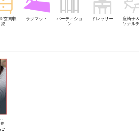
＆玄関収
ラグマット
パーティショ
ドレッサー
座椅子
納
ン
ソナル
に、
い物
もご