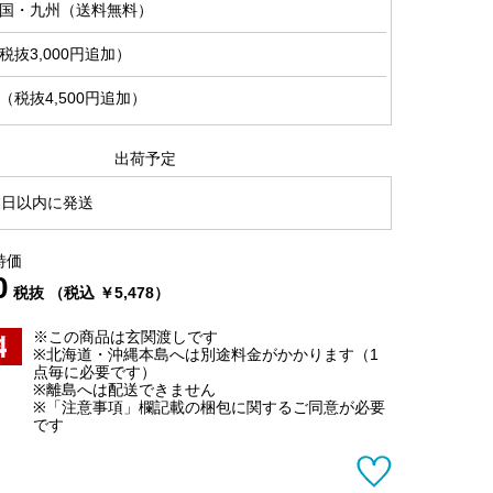
国・九州（送料無料）
抜3,000円追加）
税抜4,500円追加）
出荷予定
業日以内に発送
特価
0
税抜 （税込 ￥5,478）
※この商品は玄関渡しです
※北海道・沖縄本島へは別途料金がかかります（1
点毎に必要です）
※離島へは配送できません
※「注意事項」欄記載の梱包に関するご同意が必要
です