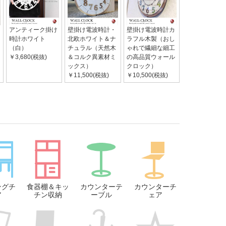
アンティーク掛け
壁掛け電波時計・
壁掛け電波時計カ
時計ホワイト
北欧ホワイト＆ナ
ラフル木製（おし
（白）
チュラル（天然木
ゃれで繊細な細工
￥3,680(税抜)
＆コルク異素材ミ
の高品質ウォール
ックス）
クロック）
￥11,500(税抜)
￥10,500(税抜)
ングチ
食器棚＆キッ
カウンターテ
カウンターチ
ア
チン収納
ーブル
ェア