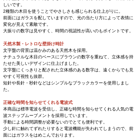
しいです。
2種類の木目を使うことでやさしさも感じられる仕上がりに。
前面にはガラスを配していますので、光の当たり方によって表情に
変化が見えて素敵です。
大振りの数字は見やすく、時間の視認性が高いのもポイントです。
天然木製・レ
トロな壁掛け時計
文字盤の背景は温かみのある天然木を採用。
ナチュラルな木目のベースにブラウンの数字を重ねて、立体感を持
たせた美しいデザインに仕上げました。
文字盤にくっきりと配された立体感のある数字は、遠くからでも見
やすく可視性も抜群。
短針や長針・秒針などはシンプルなブラックカラーを使用しまし
た。
正確な時間を知らせてくれる電波式
本商品は標準電波を受信し、正確な時間を知らせてくれる人気の電
波ステップムーブメントを採用しています。
手動による時間調整が必要ないのでとても便利です。
少し針に触れてずれたりすると電波機能が失われてしまうので、前
面にはガラスをはめこんでおります。