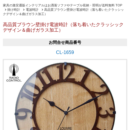
家具の激安通販インテリアルはお洒落ソファやテーブル収納・照明が送料無料 TOP
掛け時計
電波時計
高品質ブラウン壁掛け電波時計（落ち着いたクラッシッ
クデザイン＆曲げガラス加工）
高品質ブラウン壁掛け電波時計（落ち着いたクラッシック
デザイン＆曲げガラス加工）
お問合せ商品番号
CL-1659