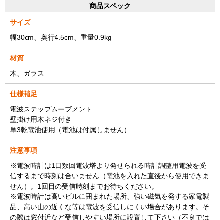
商品スペック
サイズ
幅30cm、奥行4.5cm、重量0.9kg
材質
木、ガラス
仕様補足
電波ステップムーブメント
壁掛け用木ネジ付き
単3乾電池使用（電池は付属しません）
注意事項
※電波時計は1日数回電波塔より発せられる時計調整用電波を受
信するまで時刻は合いません（電池を入れた直後から使用できま
せん）。1回目の受信時刻までお待ちください。
※電波時計は高いビルに囲まれた場所、強い磁気を発する家電製
品、高い山の近くな等は電波を受信しにくい場合があります。そ
の際は窓付近など受信しやすい場所に設置して下さい（不良では