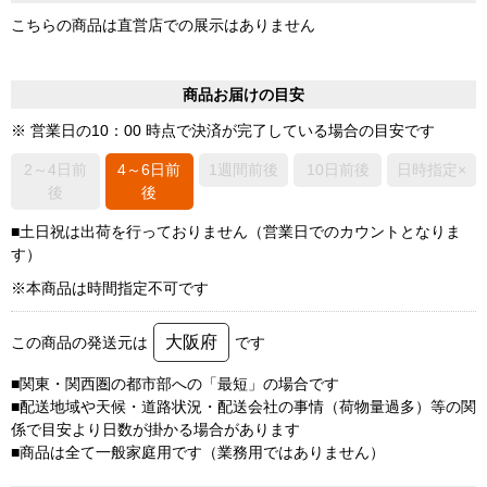
こちらの商品は直営店での展示はありません
商品お届けの目安
※ 営業日の10：00 時点で決済が完了している場合の目安です
2～4日前
4～6日前
1週間前後
10日前後
日時指定×
後
後
■土日祝は出荷を行っておりません（営業日でのカウントとなりま
す）
※本商品は時間指定不可です
大阪府
この商品の発送元は
です
■関東・関西圏の都市部への「最短」の場合です
■配送地域や天候・道路状況・配送会社の事情（荷物量過多）等の関
係で目安より日数が掛かる場合があります
■商品は全て一般家庭用です（業務用ではありません）