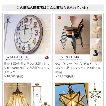
この商品の閲覧者はこんな商品も見られています
壁掛け電波時計カラフル木製（おし
ヤコブセン作「セブンチェア」リプ
ゃれで繊細な細工の高品質ウォール
ロダクト品（スタッキング可能／完
クロック）
成品）
￥10,500(税抜)
￥32,255(税抜)