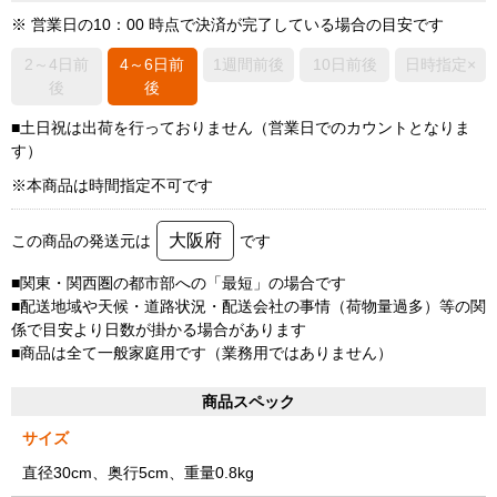
※ 営業日の10：00 時点で決済が完了している場合の目安です
2～4日前
4～6日前
1週間前後
10日前後
日時指定×
後
後
■土日祝は出荷を行っておりません（営業日でのカウントとなりま
す）
※本商品は時間指定不可です
大阪府
この商品の発送元は
です
■関東・関西圏の都市部への「最短」の場合です
■配送地域や天候・道路状況・配送会社の事情（荷物量過多）等の関
係で目安より日数が掛かる場合があります
■商品は全て一般家庭用です（業務用ではありません）
商品スペック
サイズ
直径30cm、奥行5cm、重量0.8kg