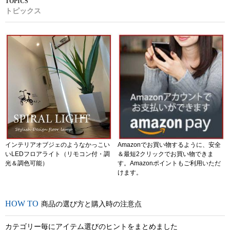
トピックス
インテリアオブジェのようなかっこい
Amazonでお買い物するように、安全
いLEDフロアライト（リモコン付・調
＆最短2クリックでお買い物できま
光＆調色可能）
す。Amazonポイントもご利用いただ
けます。
商品の選び方と購入時の注意点
カテゴリー毎にアイテム選びのヒントをまとめました