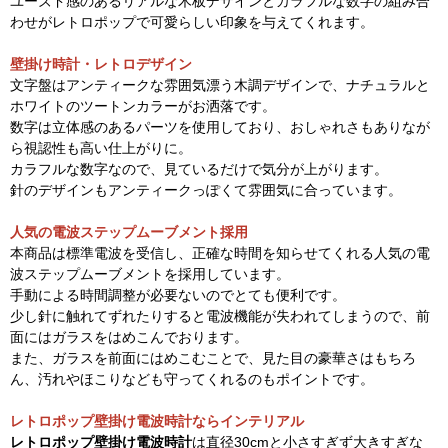
ユーズド感のあるリアルな木板デザインとカラフルな数字の組み合
わせがレトロポップで可愛らしい印象を与えてくれます。
壁掛け時計・レトロデザイン
文字盤はアンティークな雰囲気漂う木調デザインで、ナチュラルと
ホワイトのツートンカラーがお洒落です。
数字は立体感のあるパーツを使用しており、おしゃれさもありなが
ら視認性も高い仕上がりに。
カラフルな数字なので、見ているだけで気分が上がります。
針のデザインもアンティークっぽくて雰囲気に合っています。
人気の電波ステップムーブメント採用
本商品は標準電波を受信し、正確な時間を知らせてくれる人気の電
波ステップムーブメントを採用しています。
手動による時間調整が必要ないのでとても便利です。
少し針に触れてずれたりすると電波機能が失われてしまうので、前
面にはガラスをはめこんでおります。
また、ガラスを前面にはめこむことで、見た目の豪華さはもちろ
ん、汚れやほこりなども守ってくれるのもポイントです。
レトロポップ壁掛け電波時計ならインテリアル
レトロポップ壁掛け電波時計
は直径30cmと小さすぎず大きすぎな