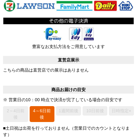
豊富なお支払方法をご用意しています
直営店展示
こちらの商品は直営店での展示はありません
商品お届けの目安
※ 営業日の10：00 時点で決済が完了している場合の目安です
2～4日前
4～6日前
1週間前後
10日前後
日時指定×
後
後
■土日祝は出荷を行っておりません（営業日でのカウントとなりま
す）