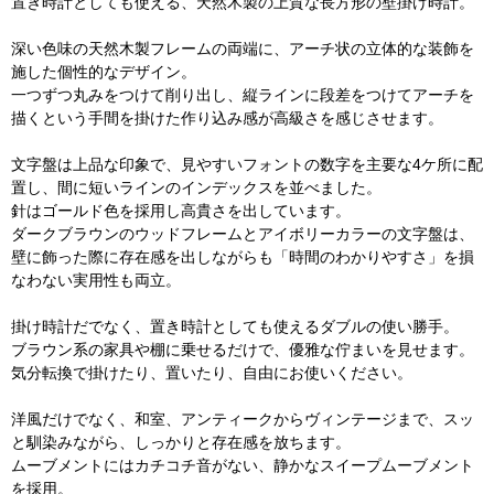
置き時計としても使える、天然木製の上質な長方形の壁掛け時計。
深い色味の天然木製フレームの両端に、アーチ状の立体的な装飾を
施した個性的なデザイン。
一つずつ丸みをつけて削り出し、縦ラインに段差をつけてアーチを
描くという手間を掛けた作り込み感が高級さを感じさせます。
文字盤は上品な印象で、見やすいフォントの数字を主要な4ケ所に配
置し、間に短いラインのインデックスを並べました。
針はゴールド色を採用し高貴さを出しています。
ダークブラウンのウッドフレームとアイボリーカラーの文字盤は、
壁に飾った際に存在感を出しながらも「時間のわかりやすさ」を損
なわない実用性も両立。
掛け時計だでなく、置き時計としても使えるダブルの使い勝手。
ブラウン系の家具や棚に乗せるだけで、優雅な佇まいを見せます。
気分転換で掛けたり、置いたり、自由にお使いください。
洋風だけでなく、和室、アンティークからヴィンテージまで、スッ
と馴染みながら、しっかりと存在感を放ちます。
ムーブメントにはカチコチ音がない、静かなスイープムーブメント
を採用。