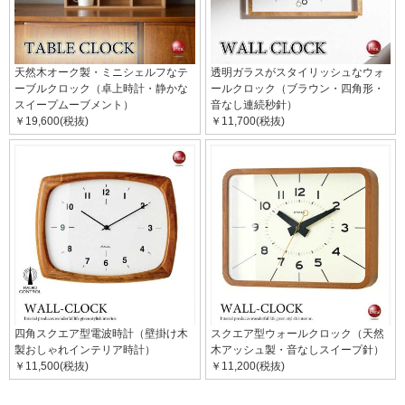
天然木オーク製・ミニシェルフなテ
透明ガラスがスタイリッシュなウォ
ーブルクロック（卓上時計・静かな
ールクロック（ブラウン・四角形・
スイープムーブメント）
音なし連続秒針）
￥19,600(税抜)
￥11,700(税抜)
四角スクエア型電波時計（壁掛け木
スクエア型ウォールクロック（天然
製おしゃれインテリア時計）
木アッシュ製・音なしスイープ針）
￥11,500(税抜)
￥11,200(税抜)