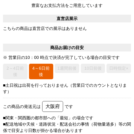
豊富なお支払方法をご用意しています
直営店展示
こちらの商品は直営店での展示はありません
商品お届けの目安
※ 営業日の10：00 時点で決済が完了している場合の目安です
2～4日前
4～6日前
1週間前後
10日前後
日時指定×
後
後
■土日祝は出荷を行っておりません（営業日でのカウントとなりま
す）
大阪府
この商品の発送元は
です
■関東・関西圏の都市部への「最短」の場合です
■配送地域や天候・道路状況・配送会社の事情（荷物量過多）等の関
係で目安より日数が掛かる場合があります