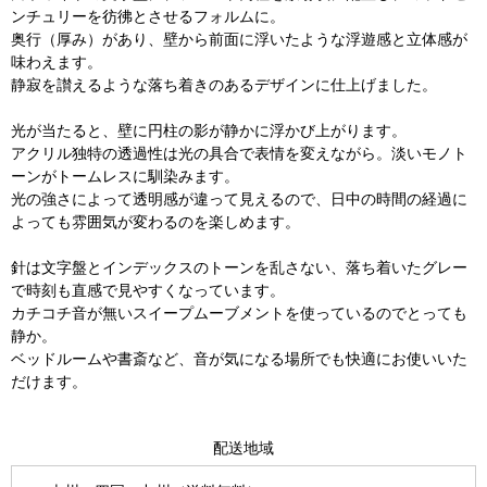
ンチュリーを彷彿とさせるフォルムに。
奥行（厚み）があり、壁から前面に浮いたような浮遊感と立体感が
味わえます。
静寂を讃えるような落ち着きのあるデザインに仕上げました。
光が当たると、壁に円柱の影が静かに浮かび上がります。
アクリル独特の透過性は光の具合で表情を変えながら。淡いモノト
ーンがトームレスに馴染みます。
光の強さによって透明感が違って見えるので、日中の時間の経過に
よっても雰囲気が変わるのを楽しめます。
針は文字盤とインデックスのトーンを乱さない、落ち着いたグレー
で時刻も直感で見やすくなっています。
カチコチ音が無いスイープムーブメントを使っているのでとっても
静か。
ベッドルームや書斎など、音が気になる場所でも快適にお使いいた
だけます。
配送地域