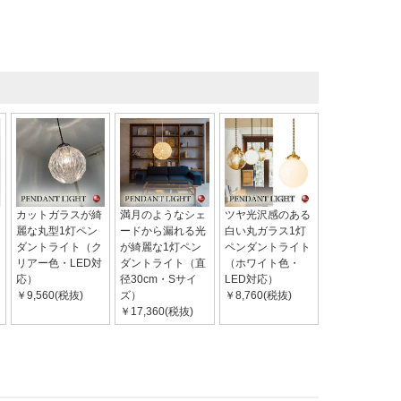
カットガラスが綺
満月のようなシェ
ツヤ光沢感のある
麗な丸型1灯ペン
ードから漏れる光
白い丸ガラス1灯
ダントライト（ク
が綺麗な1灯ペン
ペンダントライト
リアー色・LED対
ダントライト（直
（ホワイト色・
応）
径30cm・Sサイ
LED対応）
￥9,560(税抜)
ズ）
￥8,760(税抜)
￥17,360(税抜)