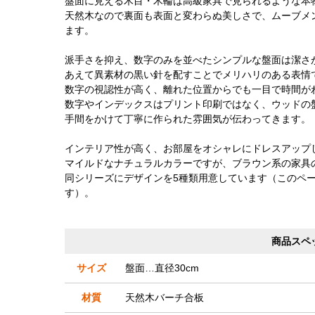
盤面に見える木目・木輪は高級家具で見られるような本
天然木なので裏面も表面と変わらぬ美しさで、ムーブメ
ます。
派手さを抑え、数字のみを並べたシンプルな盤面は潔さ
あえて異素材の黒い針を配すことでメリハリのある表情
数字の視認性が高く、離れた位置からでも一目で時間が
数字やインデックスはプリント印刷ではなく、ウッドの
手間をかけて丁寧に作られた雰囲気が伝わってきます。
インテリア性が高く、お部屋をオシャレにドレスアップ
マイルドなナチュラルカラーですが、ブラウン系の家具
同シリーズにデザインを5種類用意しています（このペ
す）。
商品スペ
サイズ
盤面…直径30cm
材質
天然木バーチ合板