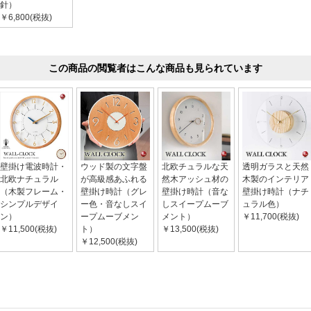
針）
￥6,800(税抜)
この商品の閲覧者はこんな商品も見られています
壁掛け電波時計・
ウッド製の文字盤
北欧チュラルな天
透明ガラスと天然
北欧ナチュラル
が高級感あふれる
然木アッシュ材の
木製のインテリア
（木製フレーム・
壁掛け時計（グレ
壁掛け時計（音な
壁掛け時計（ナチ
シンプルデザイ
ー色・音なしスイ
しスイープムーブ
ュラル色）
ン）
ープムーブメン
メント）
￥11,700(税抜)
￥11,500(税抜)
ト）
￥13,500(税抜)
￥12,500(税抜)