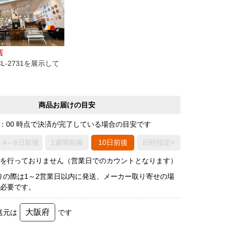
店
L-2731を展示して
商品お届けの目安
0：00 時点で決済が完了している場合の目安です
4～6日前後
1週間前後
10日前後
日時指定×
荷を行っておりません（営業日でのカウントとなります）
りの際は1～2営業日以内に発送、メーカー取り寄せの場
後必要です。
大阪府
送元は
です