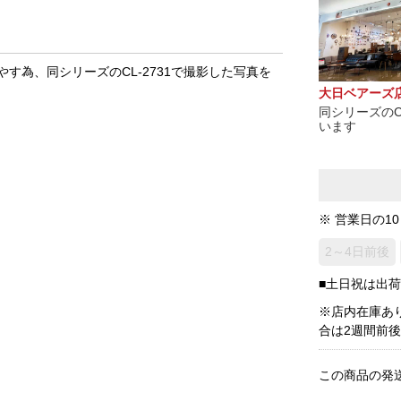
す為、同シリーズのCL-2731で撮影した写真を
大日ベアーズ
同シリーズのC
います
※ 営業日の1
2～4日前後
■土日祝は出
※店内在庫あ
合は2週間前
この商品の発