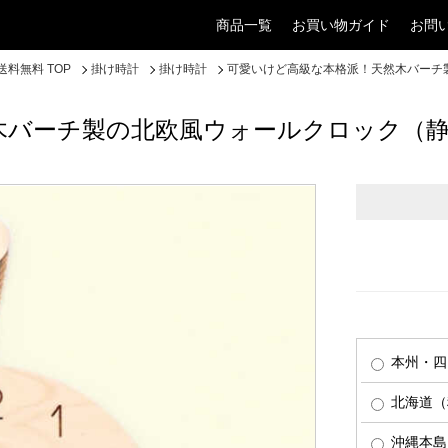
商品一覧
お買い物ガイド
お問
料無料 TOP
掛け時計
掛け時計
可愛いけど高級な本格派！天然木バーチ
木バーチ製の北欧風ウォールクロック（
本州・四
北海道（税
沖縄本島（