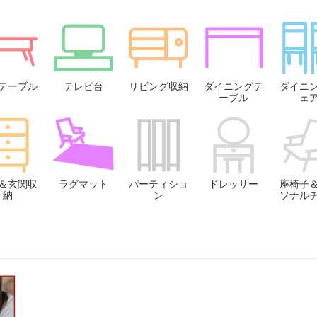
テーブル
テレビ台
リビング収納
ダイニングテ
ダイニ
ーブル
ェ
＆玄関収
ラグマット
パーティショ
ドレッサー
座椅子
納
ン
ソナル