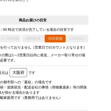
商品お届けの目安
0：00 時点で決済が完了している場合の目安です
4～6日前後
1週間前後
10日前後
日時指定×
荷を行っておりません（営業日でのカウントとなります）
りの際は1～2営業日以内に発送、メーカー取り寄せの場
後必要です。
大阪府
送元は
です
圏の都市部への「最短」の場合です
天候・道路状況・配送会社の事情（荷物量過多）等の関係
数が掛かる場合があります
一般家庭用です（業務用ではありません）