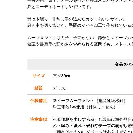
中央の円、数字、アールを描いた枠は木目柄をプリント
具とコーディネートしやすいです。
針は木製で、非常に手の込んだカッコ良いデザイン。
真ん中を切り抜いた、手間のかかる加工で作られている
ムーブメントにはカチコチ音がない、静かなスイープム
寝室や書斎等の静かさを求められる空間でも、ストレス
商品スペ
サイズ
直径30cm
材質
ガラス
仕様補足
スイープムーブメント（無音連続秒針）
単三電池1本使用（付属しません）
注意事項
※低価格を実現する為、包装箱は海外品質
れ・凹み・潰れ・破れやテープの剥がし跡
（商品そのものにダメージはありませんの