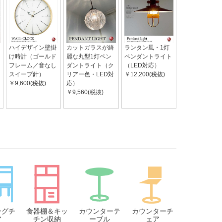
ハイデザイン壁掛
カットガラスが綺
ランタン風・1灯
け時計（ゴールド
麗な丸型1灯ペン
ペンダントライト
フレーム／音なし
ダントライト（ク
（LED対応）
スイープ針）
リアー色・LED対
￥12,200(税抜)
￥9,600(税抜)
応）
￥9,560(税抜)
ングチ
食器棚＆キッ
カウンターテ
カウンターチ
ア
チン収納
ーブル
ェア