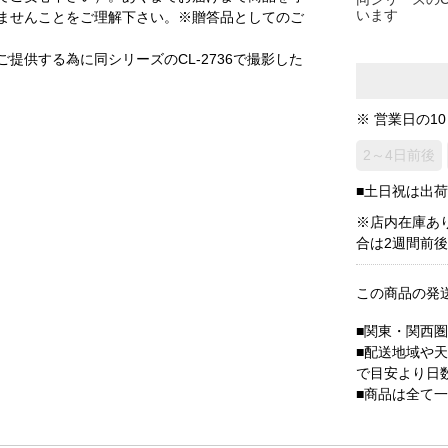
います
ませんことをご理解下さい。※贈答品としてのご
提供する為に同シリーズのCL-2736で撮影した
※ 営業日の1
2～4日前後
■土日祝は出
※店内在庫あ
合は2週間前
この商品の発
■関東・関西
■配送地域や
で目安より日
■商品は全て