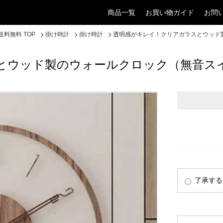
商品一覧
お買い物ガイド
お問
料無料 TOP
掛け時計
掛け時計
透明感がキレイ！クリアガラスとウッド
とウッド製のウォールクロック（無音ス
了承する