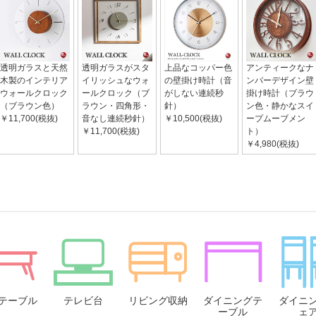
透明ガラスと天然
透明ガラスがスタ
上品なコッパー色
アンティークなナ
木製のインテリア
イリッシュなウォ
の壁掛け時計（音
ンバーデザイン壁
ウォールクロック
ールクロック（ブ
がしない連続秒
掛け時計（ブラウ
（ブラウン色）
ラウン・四角形・
針）
ン色・静かなスイ
￥11,700(税抜)
音なし連続秒針）
￥10,500(税抜)
ープムーブメン
￥11,700(税抜)
ト）
￥4,980(税抜)
テーブル
テレビ台
リビング収納
ダイニングテ
ダイニ
ーブル
ェ