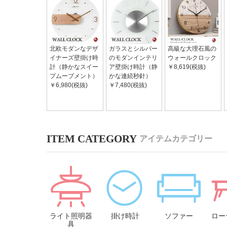
北欧モダンなデザ
ガラスとシルバー
高級な大理石風の
イナーズ壁掛け時
のモダンインテリ
ウォールクロック
計（静かなスイー
ア壁掛け時計（静
￥8,619(税抜)
プムーブメント）
かな連続秒針）
￥6,980(税抜)
￥7,480(税抜)
アイテムカテゴリー
ライト照明器
掛け時計
ソファー
ロー
具