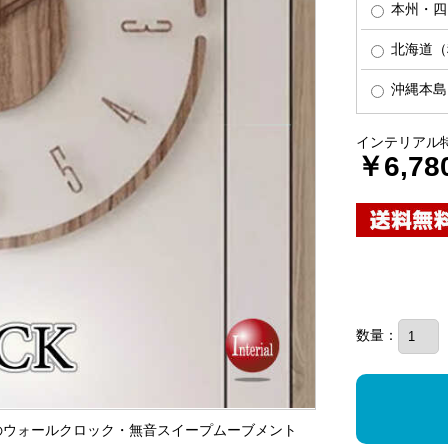
本州・四
北海道（税
沖縄本島（
インテリアル
￥6,78
数量：
製のウォールクロック・無音スイープムーブメント