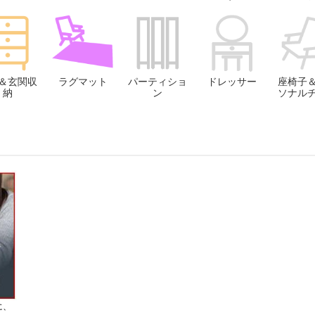
＆玄関収
ラグマット
パーティショ
ドレッサー
座椅子
納
ン
ソナル
に、