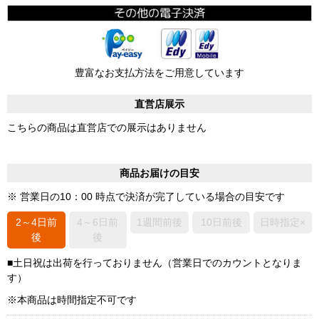
豊富なお支払方法をご用意しています
直営店展示
こちらの商品は直営店での展示はありません
商品お届けの目安
※ 営業日の10：00 時点で決済が完了している場合の目安です
2～4日前
4～6日前
1週間前後
10日前後
日時指定×
後
後
■土日祝は出荷を行っておりません（営業日でのカウントとなりま
す）
※本商品は時間指定不可です