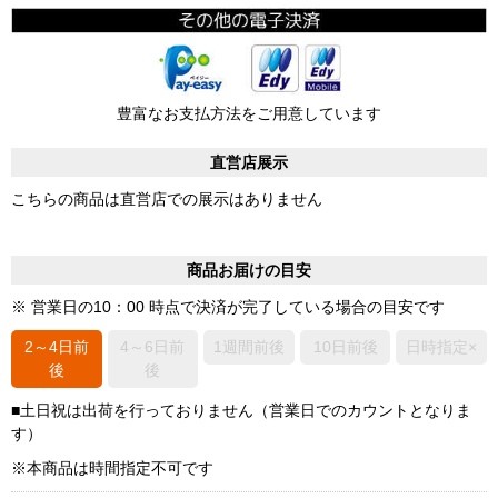
豊富なお支払方法をご用意しています
直営店展示
こちらの商品は直営店での展示はありません
商品お届けの目安
※ 営業日の10：00 時点で決済が完了している場合の目安です
2～4日前
4～6日前
1週間前後
10日前後
日時指定×
後
後
■土日祝は出荷を行っておりません（営業日でのカウントとなりま
す）
※本商品は時間指定不可です