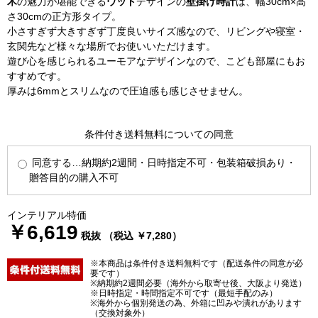
木
の魅力が堪能できる
ウッド
デザインの
壁掛け時計
は、幅30cm×高
さ30cmの正方形タイプ。
小さすぎず大きすぎず丁度良いサイズ感なので、リビングや寝室・
玄関先など様々な場所でお使いいただけます。
遊び心を感じられるユーモアなデザインなので、こども部屋にもお
すすめです。
厚みは6mmとスリムなので圧迫感も感じさせません。
条件付き送料無料についての同意
同意する…納期約2週間・日時指定不可・包装箱破損あり・
贈答目的の購入不可
インテリアル特価
￥6,619
税抜 （税込 ￥7,280）
※本商品は条件付き送料無料です（配送条件の同意が必
要です）
※納期約2週間必要（海外から取寄せ後、大阪より発送）
※日時指定・時間指定不可です（最短手配のみ）
※海外から個別発送の為、外箱に凹みや潰れがあります
（交換対象外）