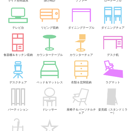
ライト照明器具
掛け時計
ソファー
ローテーブル
テレビ台
リビング収納
ダイニングテーブル
ダイニングチェア
食器棚＆キッチン収納
カウンターテーブル
カウンターチェア
デスク机
デスクチェア
ベッド＆マットレス
衣類＆玄関収納
ラグマット
パーティション
ドレッサー
座椅子＆パーソナルチ
姿見鏡（スタンドミラ
ェア
ー）