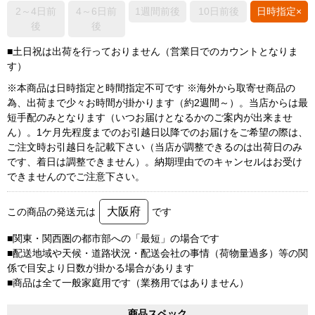
2～4日前
4～6日前
1週間前後
10日前後
日時指定×
後
後
■土日祝は出荷を行っておりません（営業日でのカウントとなりま
す）
※本商品は日時指定と時間指定不可です ※海外から取寄せ商品の
為、出荷まで少々お時間が掛かります（約2週間～）。当店からは最
短手配のみとなります（いつお届けとなるかのご案内が出来ませ
ん）。1ケ月先程度までのお引越日以降でのお届けをご希望の際は、
ご注文時お引越日を記載下さい（当店が調整できるのは出荷日のみ
です、着日は調整できません）。納期理由でのキャンセルはお受け
できませんのでご注意下さい。
大阪府
この商品の発送元は
です
■関東・関西圏の都市部への「最短」の場合です
■配送地域や天候・道路状況・配送会社の事情（荷物量過多）等の関
係で目安より日数が掛かる場合があります
■商品は全て一般家庭用です（業務用ではありません）
商品スペック