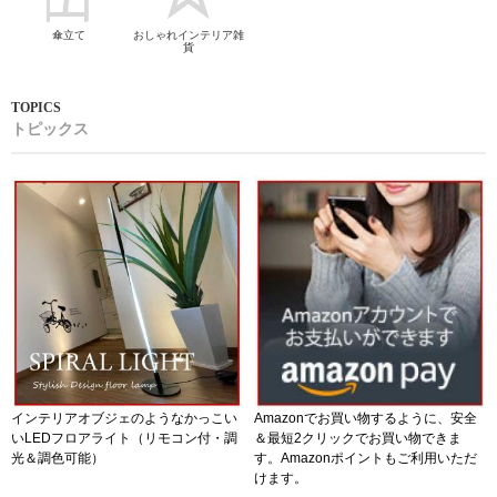
傘立て
おしゃれインテリア雑
貨
トピックス
インテリアオブジェのようなかっこい
Amazonでお買い物するように、安全
いLEDフロアライト（リモコン付・調
＆最短2クリックでお買い物できま
光＆調色可能）
す。Amazonポイントもご利用いただ
けます。