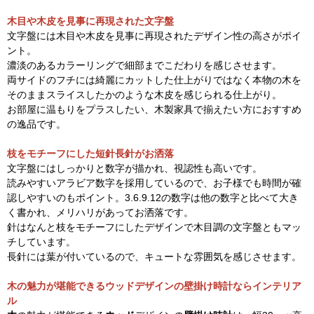
木目や木皮を見事に再現された文字盤
文字盤には木目や木皮を見事に再現されたデザイン性の高さがポイ
ント。
濃淡のあるカラーリングで細部までこだわりを感じさせます。
両サイドのフチには綺麗にカットした仕上がりではなく本物の木を
そのままスライスしたかのような木皮を感じられる仕上がり。
お部屋に温もりをプラスしたい、木製家具で揃えたい方におすすめ
の逸品です。
枝をモチーフにした短針長針がお洒落
文字盤にはしっかりと数字が描かれ、視認性も高いです。
読みやすいアラビア数字を採用しているので、お子様でも時間が確
認しやすいのもポイント。3.6.9.12の数字は他の数字と比べて大き
く書かれ、メリハリがあってお洒落です。
針はなんと枝をモチーフにしたデザインで木目調の文字盤ともマッ
チしています。
長針には葉が付いているので、キュートな雰囲気を感じさせます。
木の魅力が堪能できるウッドデザインの壁掛け時計ならインテリア
ル