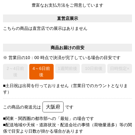
豊富なお支払方法をご用意しています
直営店展示
こちらの商品は直営店での展示はありません
商品お届けの目安
※ 営業日の10：00 時点で決済が完了している場合の目安です
2～4日前
4～6日前
1週間前後
10日前後
日時指定×
後
後
■土日祝は出荷を行っておりません（営業日でのカウントとなりま
す）
大阪府
この商品の発送元は
です
■関東・関西圏の都市部への「最短」の場合です
■配送地域や天候・道路状況・配送会社の事情（荷物量過多）等の関
係で目安より日数が掛かる場合があります