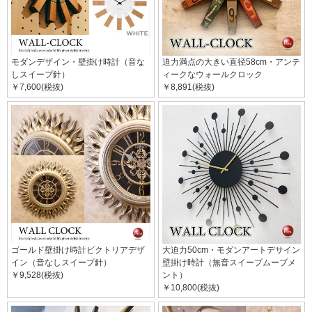
モダンデザイン・壁掛け時計（音な
迫力満点の大きい直径58cm・アンテ
しスイープ針）
ィークなウォールクロック
￥7,600(税抜)
￥8,891(税抜)
ゴールド壁掛け時計ビクトリアデザ
大迫力50cm・モダンアートデサイン
イン（音なしスイープ針）
壁掛け時計（無音スイープムーブメ
￥9,528(税抜)
ント）
￥10,800(税抜)