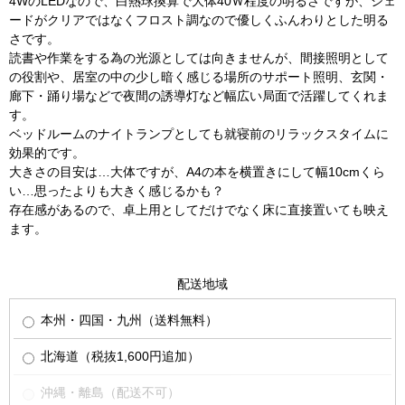
4WのLEDなので、白熱球換算で大体40Ｗ程度の明るさですが、シェ
ードがクリアではなくフロスト調なので優しくふんわりとした明る
さです。
読書や作業をする為の光源としては向きませんが、間接照明として
の役割や、居室の中の少し暗く感じる場所のサポート照明、玄関・
廊下・踊り場などで夜間の誘導灯など幅広い局面で活躍してくれま
す。
ベッドルームのナイトランプとしても就寝前のリラックスタイムに
効果的です。
大きさの目安は…大体ですが、A4の本を横置きにして幅10cmくら
い…思ったよりも大きく感じるかも？
存在感があるので、卓上用としてだけでなく床に直接置いても映え
ます。
配送地域
本州・四国・九州（送料無料）
北海道（税抜1,600円追加）
沖縄・離島（配送不可）