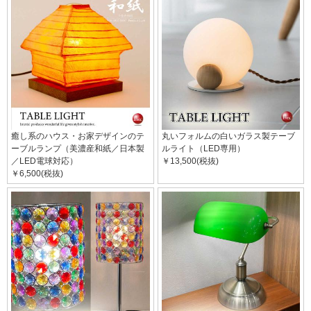
癒し系のハウス・お家デザインのテ
丸いフォルムの白いガラス製テーブ
ーブルランプ（美濃産和紙／日本製
ルライト（LED専用）
／LED電球対応）
￥13,500(税抜)
￥6,500(税抜)