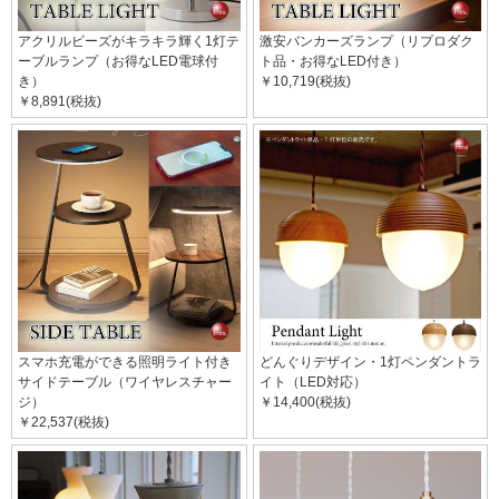
アクリルビーズがキラキラ輝く1灯テ
激安バンカーズランプ（リプロダク
ーブルランプ（お得なLED電球付
ト品・お得なLED付き）
き）
￥10,719(税抜)
￥8,891(税抜)
スマホ充電ができる照明ライト付き
どんぐりデザイン・1灯ペンダントラ
サイドテーブル（ワイヤレスチャー
イト（LED対応）
ジ）
￥14,400(税抜)
￥22,537(税抜)