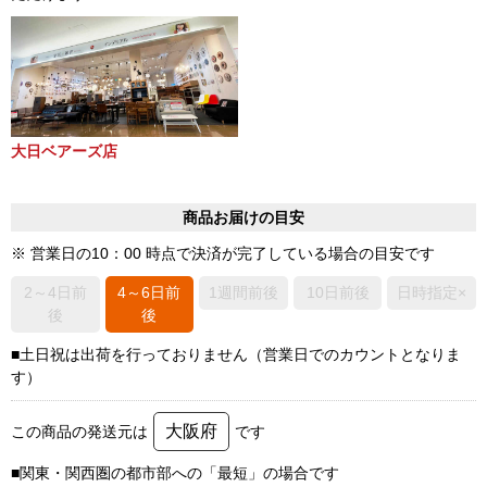
大日ベアーズ店
商品お届けの目安
※ 営業日の10：00 時点で決済が完了している場合の目安です
2～4日前
4～6日前
1週間前後
10日前後
日時指定×
後
後
■土日祝は出荷を行っておりません（営業日でのカウントとなりま
す）
大阪府
この商品の発送元は
です
■関東・関西圏の都市部への「最短」の場合です