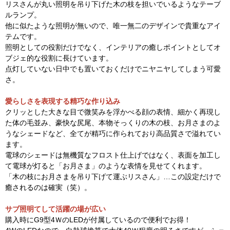
リスさんが丸い照明を吊り下げた木の枝を担いでいるようなテーブ
ルランプ。
他に似たような照明が無いので、唯一無二のデザインで貴重なアイ
テムです。
照明としての役割だけでなく、インテリアの癒しポイントとしてオ
ブジェ的な役割に長けています。
点灯していない日中でも置いておくだけでニヤニヤしてしまう可愛
さ。
愛らしさを表現する精巧な作り込み
クリッとした大きな目で微笑みを浮かべる顔の表情、細かく再現し
た体の毛並み、豪快な尻尾、本物そっくりの木の枝、お月さまのよ
うなシェードなど、全てが精巧に作られており高品質さで溢れてい
ます。
電球のシェードは無機質なフロスト仕上げではなく、表面を加工し
て電球が灯ると「お月さま」のような表情を見せてくれます。
「木の枝にお月さまを吊り下げて運ぶリスさん」…この設定だけで
癒されるのは確実（笑）。
サブ照明てして活躍の場が広い
購入時にG9型4ＷのLEDが付属しているので便利でお得！