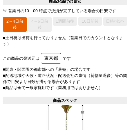
商品お届けの目安
※ 営業日の10：00 時点で決済が完了している場合の目安です
2～4日前
4～6日前
1週間前後
10日前後
日時指定×
後
後
■土日祝は出荷を行っておりません（営業日でのカウントとなりま
す）
東京都
この商品の発送元は
です
■関東・関西圏の都市部への「最短」の場合です
■配送地域や天候・道路状況・配送会社の事情（荷物量過多）等の関
係で目安より日数が掛かる場合があります
■商品は全て一般家庭用です（業務用ではありません）
商品スペック