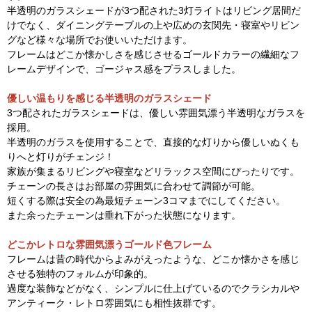
半透明のガラスシェードが3つ配された3灯ライトはリビング居間だ
けでなく、ダイニングテーブルの上や広めの玄関先・寝室やリビン
グなど様々な場所でお使いいただけます。
フレームはどこか懐かしさを感じさせるゴールドカラーの繊細なフ
レームデザインで、ゴージャス感をプラスしました。
優しい温もりを感じる半透明のガラスシェード
3つ配されたガラスシェードは、優しい雰囲気漂う半透明なガラスを
採用。
半透明のガラスを使用することで、直接的な灯りから優しいぬくも
りへと灯りがチェンジ！
家族が集まるリビングや寝室などリラックス空間にぴったりです。
チェーンの長さはお部屋の雰囲気に合わせて調節が可能。
短くする際は安全の為最短チェーン3コマまでにしてください。
また余ったチェーンは垂れ下がった状態になります。
どこかレトロな雰囲気漂うゴールド色フレーム
フレームは昔の時代からよみがえったような、どこか懐かさを感じ
させる独特のフォルムが印象的。
過度な装飾などがなく、シンプルに仕上げているのでクラシカルや
アンティーク・レトロ雰囲気にも相性抜群です。