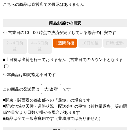
こちらの商品は直営店での展示はありません
商品お届けの目安
※ 営業日の10：00 時点で決済が完了している場合の目安です
2～4日前
4～6日前
1週間前後
10日前後
日時指定×
後
後
■土日祝は出荷を行っておりません（営業日でのカウントとなりま
す）
※本商品は時間指定不可です
大阪府
この商品の発送元は
です
■関東・関西圏の都市部への「最短」の場合です
■配送地域や天候・道路状況・配送会社の事情（荷物量過多）等の関
係で目安より日数が掛かる場合があります
■商品は全て一般家庭用です（業務用ではありません）