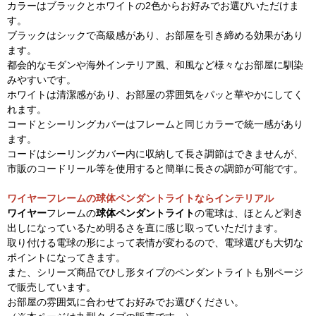
カラーはブラックとホワイトの2色からお好みでお選びいただけま
す。
ブラックはシックで高級感があり、お部屋を引き締める効果があり
ます。
都会的なモダンや海外インテリア風、和風など様々なお部屋に馴染
みやすいです。
ホワイトは清潔感があり、お部屋の雰囲気をパッと華やかにしてく
れます。
コードとシーリングカバーはフレームと同じカラーで統一感があり
ます。
コードはシーリングカバー内に収納して長さ調節はできませんが、
市販のコードリール等を使用すると簡単に長さの調節が可能です。
ワイヤーフレームの球体ペンダントライトならインテリアル
ワイヤー
フレームの
球体ペンダントライト
の電球は、ほとんど剥き
出しになっているため明るさを直に感じ取っていただけます。
取り付ける電球の形によって表情が変わるので、電球選びも大切な
ポイントになってきます。
また、シリーズ商品でひし形タイプのペンダントライトも別ページ
で販売しています。
お部屋の雰囲気に合わせてお好みでお選びください。