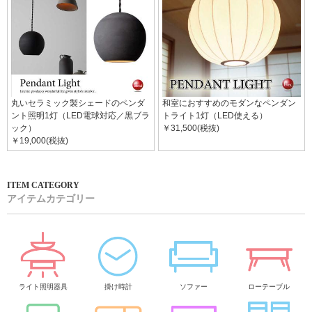
丸いセラミック製シェードのペンダ
和室におすすめのモダンなペンダン
ント照明1灯（LED電球対応／黒ブラ
トライト1灯（LED使える）
ック）
￥31,500(税抜)
￥19,000(税抜)
アイテムカテゴリー
ライト照明器具
掛け時計
ソファー
ローテーブル