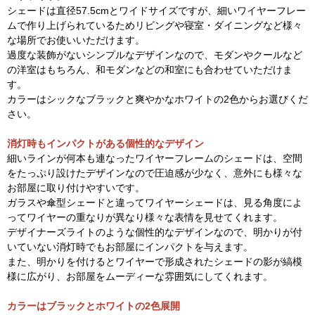
シェードは直径57.5cmとワイドサイズですが、細いワイヤーフレー
ムで作り上げられているためリビングや寝室・ダイニングなど様々
な場所でお使いいただけます。
過度な装飾がないシンプルなデザインなので、モダンやクールなど
の洋室はもちろん、和モダンなどの和室にも合わせていただけま
す。
カラーはシックなブラックと爽やかなホワイトの2色からお選びくだ
さい。
消灯時もインパクトがある個性的なデザイン
細いラインが何本も連なったワイヤーフレームのシェードは、空間
をたっぷり設けたデザインなので圧迫感が少なく、意外にも様々な
お部屋に取り付けやすいです。
ガラスや傘型シェードと違ってワイヤーシェードは、見る角度によ
ってワイヤーの重なりが異なり様々な表情を見せてくれます。
デザイナーズライトのような個性的なデザインなので、明かりが付
いていない消灯時でもお部屋にインパクトを与えます。
また、明かりを付けるとワイヤーで形成されたシェードの影が縞模
様に広がり、お部屋をムーディーな雰囲気にしてくれます。
カラーはブラックとホワイトの2色展開